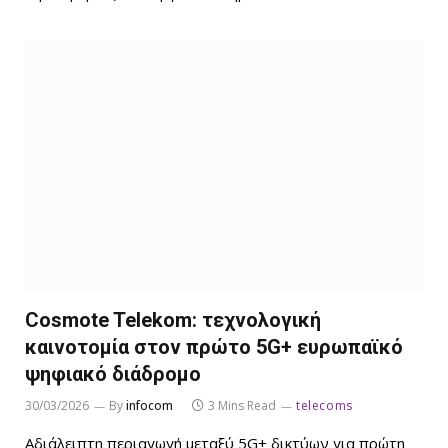
Cosmote Telekom: τεχνολογική
καινοτομία στον πρώτο 5G+ ευρωπαϊκό
ψηφιακό διάδρομο
30/03/2026
By
infocom
3 Mins Read
telecoms
Αδιάλειπτη περιαγωγή μεταξύ 5G+ δικτύων για πρώτη