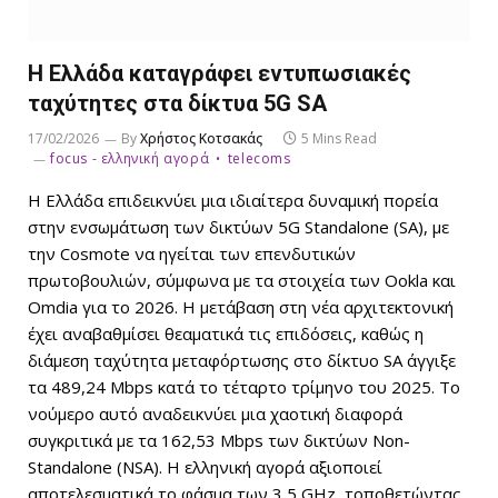
Η Ελλάδα καταγράφει εντυπωσιακές
ταχύτητες στα δίκτυα 5G SA
17/02/2026
By
Χρήστος Κοτσακάς
5 Mins Read
focus - ελληνική αγορά
telecoms
Η Ελλάδα επιδεικνύει μια ιδιαίτερα δυναμική πορεία
στην ενσωμάτωση των δικτύων 5G Standalone (SA), με
την Cosmote να ηγείται των επενδυτικών
πρωτοβουλιών, σύμφωνα με τα στοιχεία των Ookla και
Omdia για το 2026. Η μετάβαση στη νέα αρχιτεκτονική
έχει αναβαθμίσει θεαματικά τις επιδόσεις, καθώς η
διάμεση ταχύτητα μεταφόρτωσης στο δίκτυο SA άγγιξε
τα 489,24 Mbps κατά το τέταρτο τρίμηνο του 2025. Το
νούμερο αυτό αναδεικνύει μια χαοτική διαφορά
συγκριτικά με τα 162,53 Mbps των δικτύων Non-
Standalone (NSA). Η ελληνική αγορά αξιοποιεί
αποτελεσματικά το φάσμα των 3,5 GHz, τοποθετώντας