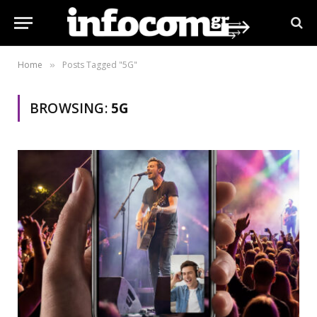
Home
Posts Tagged "5G"
»
BROWSING:
5G