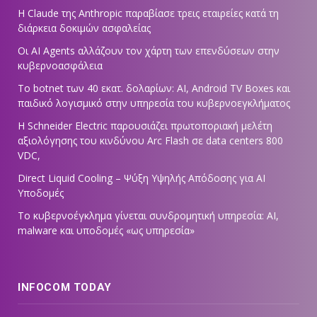
Η Claude της Anthropic παραβίασε τρεις εταιρείες κατά τη
διάρκεια δοκιμών ασφαλείας
Οι AI Agents αλλάζουν τον χάρτη των επενδύσεων στην
κυβερνοασφάλεια
Το botnet των 40 εκατ. δολαρίων: AI, Android TV Boxes και
παιδικό λογισμικό στην υπηρεσία του κυβερνοεγκλήματος
Η Schneider Electric παρουσιάζει πρωτοποριακή μελέτη
αξιολόγησης του κινδύνου Arc Flash σε data centers 800
VDC,
Direct Liquid Cooling – Ψύξη Υψηλής Απόδοσης για AI
Υποδομές
Το κυβερνοέγκλημα γίνεται συνδρομητική υπηρεσία: AI,
malware και υποδομές «ως υπηρεσία»
INFOCOM TODAY