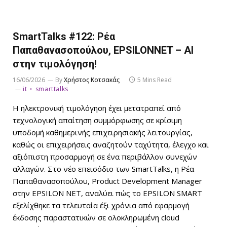
SmartTalks #122: Ρέα
Παπαθανασοπούλου, EPSILONNET – AI
στην τιμολόγηση!
16/06/2026
By
Χρήστος Κοτσακάς
5 Mins Read
it
smarttalks
Η ηλεκτρονική τιμολόγηση έχει μετατραπεί από
τεχνολογική απαίτηση συμμόρφωσης σε κρίσιμη
υποδομή καθημερινής επιχειρησιακής λειτουργίας,
καθώς οι επιχειρήσεις αναζητούν ταχύτητα, έλεγχο και
αξιόπιστη προσαρμογή σε ένα περιβάλλον συνεχών
αλλαγών. Στο νέο επεισόδιο των SmartTalks, η Ρέα
Παπαθανασοπούλου, Product Development Manager
στην EPSILON NET, αναλύει πώς το EPSILON SMART
εξελίχθηκε τα τελευταία έξι χρόνια από εφαρμογή
έκδοσης παραστατικών σε ολοκληρωμένη cloud