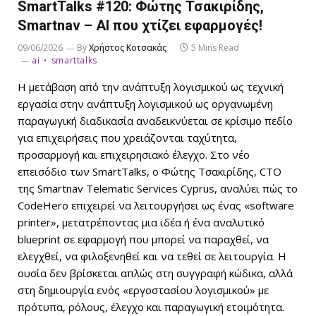
SmartTalks #120: Φώτης Τσακιρίδης,
Smartnav – AI που χτίζει εφαρμογές!
09/06/2026
By
Χρήστος Κοτσακάς
5 Mins Read
ai
smarttalks
Η μετάβαση από την ανάπτυξη λογισμικού ως τεχνική
εργασία στην ανάπτυξη λογισμικού ως οργανωμένη
παραγωγική διαδικασία αναδεικνύεται σε κρίσιμο πεδίο
για επιχειρήσεις που χρειάζονται ταχύτητα,
προσαρμογή και επιχειρησιακό έλεγχο. Στο νέο
επεισόδιο των SmartTalks, ο Φώτης Τσακιρίδης, CTO
της Smartnav Telematic Services Cyprus, αναλύει πώς το
CodeHero επιχειρεί να λειτουργήσει ως ένας «software
printer», μετατρέποντας μια ιδέα ή ένα αναλυτικό
blueprint σε εφαρμογή που μπορεί να παραχθεί, να
ελεγχθεί, να φιλοξενηθεί και να τεθεί σε λειτουργία. Η
ουσία δεν βρίσκεται απλώς στη συγγραφή κώδικα, αλλά
στη δημιουργία ενός «εργοστασίου λογισμικού» με
πρότυπα, ρόλους, έλεγχο και παραγωγική ετοιμότητα.