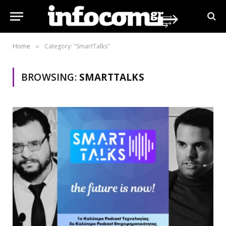
Home
Category: "SmartTalks"
»
BROWSING:
SMARTTALKS