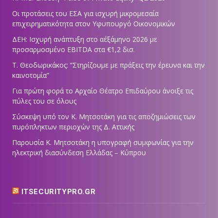
Οι προτάσεις του ΕΣΑ για ισχυρή μικρομεσαία
επιχειρηματικότητα στον Υφυπουργό Οικονομικών
ΔΕΗ: Ισχυρή ανάπτυξη στο α΄εξάμηνο 2026 με
προσαρμοσμένο EBITDA στα €1,2 δισ.
Τ. Θεοδωρικάκος: “Στηρίζουμε με πράξεις την έρευνα και την
καινοτομία”
Για πρώτη φορά το Αρχαίο Θέατρο Επιδαύρου άνοιξε τις
πύλες του σε όλους
Σύσκεψη υπό τον Κ. Μητσοτάκη για τις αποζημιώσεις των
πυρόπληκτων περιοχών της Δ. Αττικής
Παρουσία Κ. Μητσοτάκη η υπογραφή συμφωνίας για την
ηλεκτρική διασύνδεση Ελλάδας – Κύπρου
ITSECURITYPRO.GR