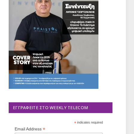
ΕΓΓΡΑΦΕΊΤΕ ΣΤΟ WEEKLY TELECOM
*
indicates required
*
Email Address