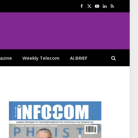
Facebook
X
YouTube
LinkedIn
RSS
(Twitter)
azine
Weekly Telecom
AI.BRIEF