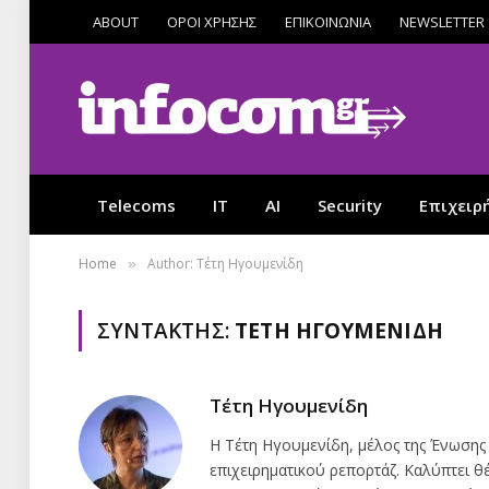
ABOUT
ΟΡΟΙ ΧΡΗΣΗΣ
ΕΠΙΚΟΙΝΩΝΙΑ
NEWSLETTER
Telecoms
IT
AI
Security
Επιχειρ
Home
Author: Τέτη Ηγουμενίδη
»
ΣΥΝΤΆΚΤΗΣ:
ΤΈΤΗ ΗΓΟΥΜΕΝΊΔΗ
Τέτη Ηγουμενίδη
Η Τέτη Ηγουμενίδη, μέλος της Ένωσης
επιχειρηματικού ρεπορτάζ. Καλύπτει θέμ