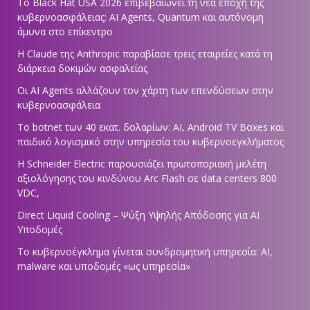
Το Black Hat USA 2026 επιβεβαιώνει τη νέα εποχή της
κυβερνοασφάλειας: AI Agents, Quantum και αυτόνομη
άμυνα στο επίκεντρο
Η Claude της Anthropic παραβίασε τρεις εταιρείες κατά τη
διάρκεια δοκιμών ασφαλείας
Οι AI Agents αλλάζουν τον χάρτη των επενδύσεων στην
κυβερνοασφάλεια
Το botnet των 40 εκατ. δολαρίων: AI, Android TV Boxes και
παιδικό λογισμικό στην υπηρεσία του κυβερνοεγκλήματος
Η Schneider Electric παρουσιάζει πρωτοποριακή μελέτη
αξιολόγησης του κινδύνου Arc Flash σε data centers 800
VDC,
Direct Liquid Cooling – Ψύξη Υψηλής Απόδοσης για AI
Υποδομές
Το κυβερνοέγκλημα γίνεται συνδρομητική υπηρεσία: AI,
malware και υποδομές «ως υπηρεσία»