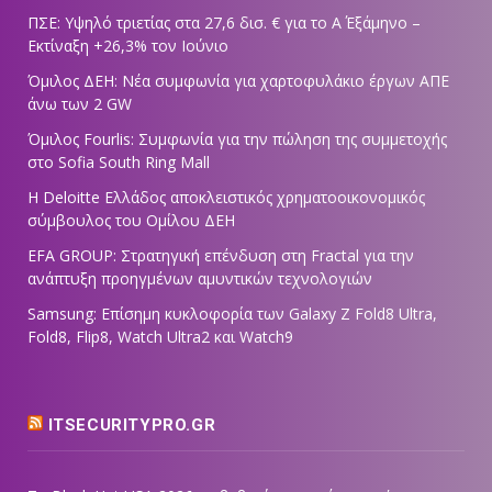
ΠΣΕ: Υψηλό τριετίας στα 27,6 δισ. € για το Α΄ Εξάμηνο –
Εκτίναξη +26,3% τον Ιούνιο
Όμιλος ΔΕΗ: Νέα συμφωνία για χαρτοφυλάκιο έργων ΑΠΕ
άνω των 2 GW
Όμιλος Fourlis: Συμφωνία για την πώληση της συμμετοχής
στο Sofia South Ring Mall
Η Deloitte Ελλάδος αποκλειστικός χρηματοοικονομικός
σύμβουλος του Ομίλου ΔΕΗ
EFA GROUP: Στρατηγική επένδυση στη Fractal για την
ανάπτυξη προηγμένων αμυντικών τεχνολογιών
Samsung: Επίσημη κυκλοφορία των Galaxy Z Fold8 Ultra,
Fold8, Flip8, Watch Ultra2 και Watch9
ITSECURITYPRO.GR