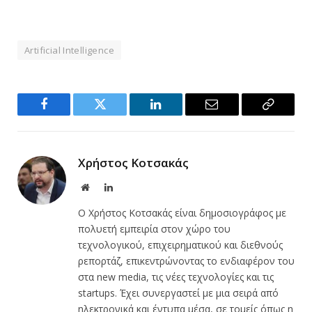
Artificial Intelligence
Facebook
Twitter
LinkedIn
Email
Copy
Link
Χρήστος Κοτσακάς
Website
LinkedIn
Ο Χρήστος Κοτσακάς είναι δημοσιογράφος με
πολυετή εμπειρία στον χώρο του
τεχνολογικού, επιχειρηματικού και διεθνούς
ρεπορτάζ, επικεντρώνοντας το ενδιαφέρον του
στα new media, τις νέες τεχνολογίες και τις
startups. Έχει συνεργαστεί με μια σειρά από
ηλεκτρονικά και έντυπα μέσα, σε τομείς όπως η