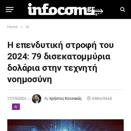
Home
AI
»
Η επενδυτική στροφή του
2024: 79 δισεκατομμύρια
δολάρια στην τεχνητή
νοημοσύνη
17/10/2024
By
Χρήστος Κοτσακάς
4 Mins Read
AI