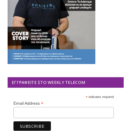
ΕΓΓΡΑΦΕΊΤΕ ΣΤΟ WEEKLY TELECOM
*
indicates required
*
Email Address