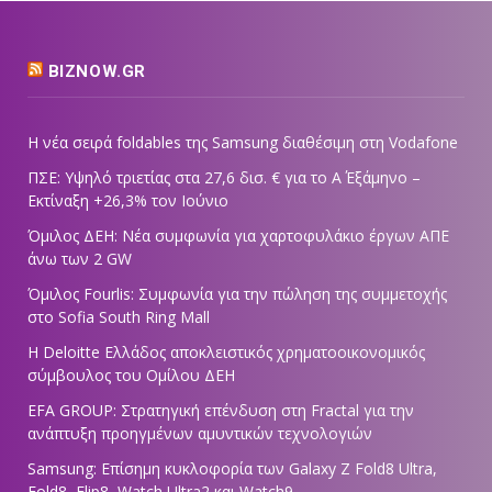
BIZNOW.GR
Η νέα σειρά foldables της Samsung διαθέσιμη στη Vodafone
ΠΣΕ: Υψηλό τριετίας στα 27,6 δισ. € για το Α΄ Εξάμηνο –
Εκτίναξη +26,3% τον Ιούνιο
Όμιλος ΔΕΗ: Νέα συμφωνία για χαρτοφυλάκιο έργων ΑΠΕ
άνω των 2 GW
Όμιλος Fourlis: Συμφωνία για την πώληση της συμμετοχής
στο Sofia South Ring Mall
Η Deloitte Ελλάδος αποκλειστικός χρηματοοικονομικός
σύμβουλος του Ομίλου ΔΕΗ
EFA GROUP: Στρατηγική επένδυση στη Fractal για την
ανάπτυξη προηγμένων αμυντικών τεχνολογιών
Samsung: Επίσημη κυκλοφορία των Galaxy Z Fold8 Ultra,
Fold8, Flip8, Watch Ultra2 και Watch9