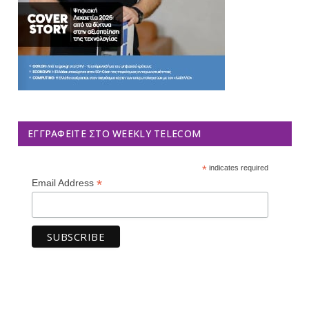
ΕΓΓΡΑΦΕΊΤΕ ΣΤΟ WEEKLY TELECOM
*
indicates required
*
Email Address