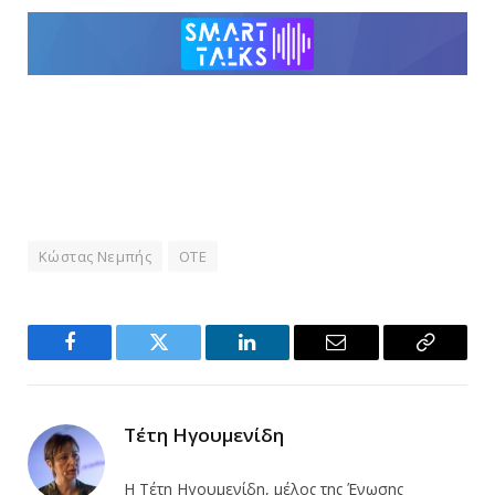
Κώστας Νεμπής
ΟΤΕ
Facebook
Twitter
LinkedIn
Email
Copy
Link
Τέτη Ηγουμενίδη
Η Τέτη Ηγουμενίδη, μέλος της Ένωσης