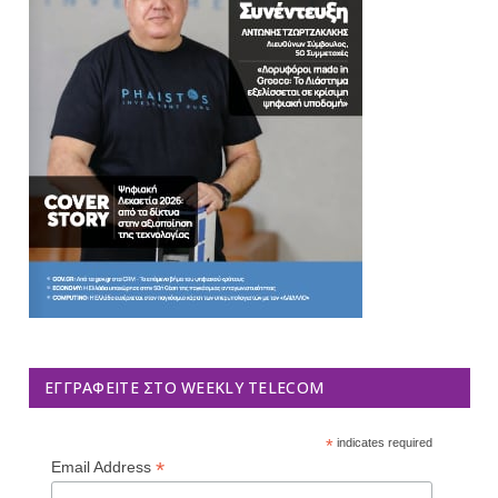
ΕΓΓΡΑΦΕΊΤΕ ΣΤΟ WEEKLY TELECOM
*
indicates required
*
Email Address