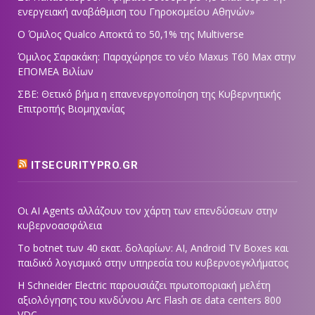
ενεργειακή αναβάθμιση του Γηροκομείου Αθηνών»
Ο Όμιλος Qualco Αποκτά το 50,1% της Multiverse
Όμιλος Σαρακάκη: Παραχώρησε το νέο Maxus T60 Max στην
ΕΠΟΜΕΑ Βιλίων
ΣΒΕ: Θετικό βήμα η επανενεργοποίηση της Κυβερνητικής
Επιτροπής Βιομηχανίας
ITSECURITYPRO.GR
Οι AI Agents αλλάζουν τον χάρτη των επενδύσεων στην
κυβερνοασφάλεια
Το botnet των 40 εκατ. δολαρίων: AI, Android TV Boxes και
παιδικό λογισμικό στην υπηρεσία του κυβερνοεγκλήματος
Η Schneider Electric παρουσιάζει πρωτοποριακή μελέτη
αξιολόγησης του κινδύνου Arc Flash σε data centers 800
VDC,