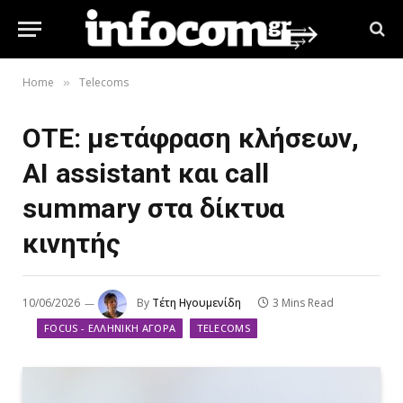
Home
Telecoms
»
ΟΤΕ: μετάφραση κλήσεων,
AI assistant και call
summary στα δίκτυα
κινητής
10/06/2026
By
Τέτη Ηγουμενίδη
3 Mins Read
FOCUS - ΕΛΛΗΝΙΚΉ ΑΓΟΡΆ
TELECOMS