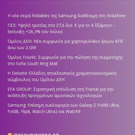
Η νέα σειρά foldables της Samsung διαθέσιμη στη Vodafone
ΠΣΕ: Υψηλό τριετίας στα 27,6 δισ. € για το Α΄ Εξάμηνο –
Εκτίναξη +26,3% τον Ιούνιο
Όμιλος ΔΕΗ: Νέα συμφωνία για χαρτοφυλάκιο έργων ΑΠΕ
άνω των 2 GW
Όμιλος Fourlis: Συμφωνία για την πώληση της συμμετοχής
στο Sofia South Ring Mall
Η Deloitte Ελλάδος αποκλειστικός χρηματοοικονομικός
σύμβουλος του Ομίλου ΔΕΗ
EFA GROUP: Στρατηγική επένδυση στη Fractal για την
ανάπτυξη προηγμένων αμυντικών τεχνολογιών
Samsung: Επίσημη κυκλοφορία των Galaxy Z Fold8 Ultra,
Fold8, Flip8, Watch Ultra2 και Watch9