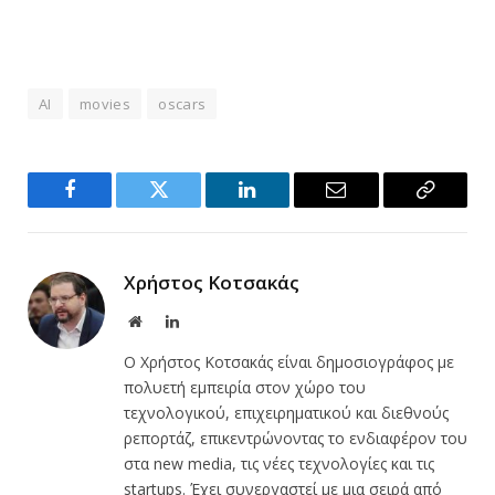
AI
movies
oscars
Facebook
Twitter
LinkedIn
Email
Copy
Link
Χρήστος Κοτσακάς
Website
LinkedIn
Ο Χρήστος Κοτσακάς είναι δημοσιογράφος με
πολυετή εμπειρία στον χώρο του
τεχνολογικού, επιχειρηματικού και διεθνούς
ρεπορτάζ, επικεντρώνοντας το ενδιαφέρον του
στα new media, τις νέες τεχνολογίες και τις
startups. Έχει συνεργαστεί με μια σειρά από