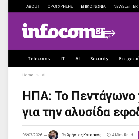
ABOUT
ΟΡΟΙ ΧΡΗΣΗΣ
ΕΠΙΚΟΙΝΩΝΙΑ
NEWSLETTER
Telecoms
IT
AI
Security
Επιχειρ
Home
AI
»
ΗΠΑ: Το Πεντάγωνο χ
για την αλυσίδα εφ
06/03/2026
By
Χρήστος Κοτσακάς
4 Mins Read