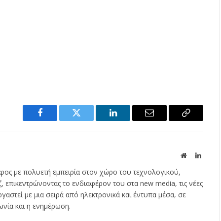
Facebook
Twitter
LinkedIn
Email
Copy
Link
Website
Linked
φος με πολυετή εμπειρία στον χώρο του τεχνολογικού,
ζ, επικεντρώνοντας το ενδιαφέρον του στα new media, τις νέες
εργαστεί με μια σειρά από ηλεκτρονικά και έντυπα μέσα, σε
ωνία και η ενημέρωση.