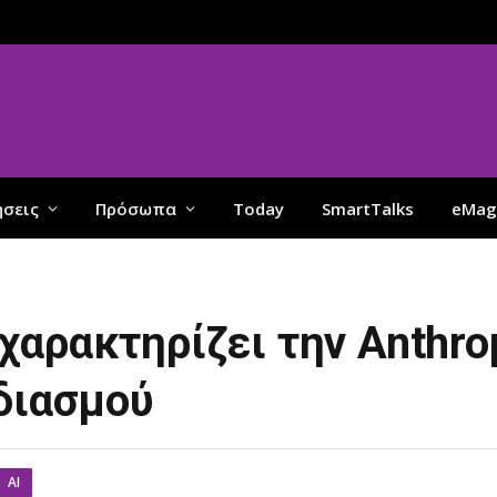
ήσεις
Πρόσωπα
Today
SmartTalks
eMag
αρακτηρίζει την Anthro
οδιασμού
AI