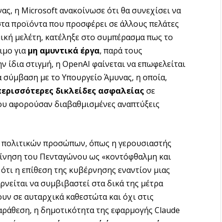
ς, η Microsoft ανακοίνωσε ότι θα συνεχίσει να
στα προϊόντα που προσφέρει σε άλλους πελάτες
ομική μελέτη, κατέληξε στο συμπέρασμα πως το
ιμο για
μη αμυντικά έργα
, παρά τους
 ίδια στιγμή, η OpenAI φαίνεται να επωφελείται
α σύμβαση με το Υπουργείο Άμυνας, η οποία,
ερισσότερες δικλείδες ασφαλείας
σε
ου αφορούσαν διαβαθμισμένες αναπτύξεις
η πολιτικών προσώπων, όπως η γερουσιαστής
ν κίνηση του Πενταγώνου ως «κοντόφθαλμη και
 ότι η επίθεση της κυβέρνησης εναντίον μιας
αρνείται να συμβιβαστεί στα δικά της μέτρα
υν σε αυταρχικά καθεστώτα και όχι στις
αράθεση, η δημοτικότητα της εφαρμογής Claude