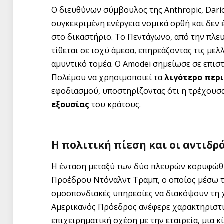
Ο διευθύνων σύμβουλος της Anthropic, Dario
συγκεκριμένη ενέργεια νομικά ορθή και δεν 
στο δικαστήριο. Το Πεντάγωνο, από την πλε
τίθεται σε ισχύ άμεσα, επηρεάζοντας τις μελ
αμυντικό τομέα. Ο Amodei σημείωσε σε επιστ
Πολέμου να χρησιμοποιεί τα
λιγότερο περ
εφοδιασμού, υποστηρίζοντας ότι η τρέχουσ
εξουσίας
του κράτους.
Η πολιτική πίεση και οι αντιδρ
Η ένταση μεταξύ των δύο πλευρών κορυφώθη
Προέδρου Ντόναλντ Τραμπ, ο οποίος μέσω τη
ομοσπονδιακές υπηρεσίες να διακόψουν τη 
Αμερικανός Πρόεδρος ανέφερε χαρακτηριστικ
επιχειρηματική σχέση με την εταιρεία, μια 