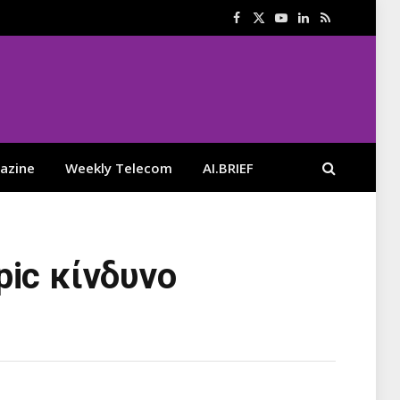
Facebook
X
YouTube
LinkedIn
RSS
(Twitter)
azine
Weekly Telecom
AI.BRIEF
pic κίνδυνο