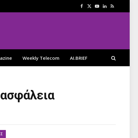
Facebook
X
YouTube
LinkedIn
RSS
(Twitter)
azine
Weekly Telecom
AI.BRIEF
, ασφάλεια
ΕΣ