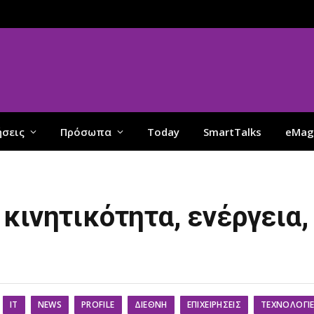
ήσεις
Πρόσωπα
Today
SmartTalks
eMag
κινητικότητα, ενέργεια
IT
NEWS
PROFILE
ΔΙΕΘΝΉ
ΕΠΙΧΕΙΡΉΣΕΙΣ
ΤΕΧΝΟΛΟΓΊ