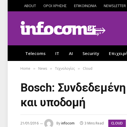
ABOUT
ΟΡΟΙ ΧΡΗΣΗΣ
ΕΠΙΚΟΙΝΩΝΙΑ
NEWSLETTER
Telecoms
IT
AI
Security
Επιχειρ
Home
News
Τεχνολογίες
Cloud
»
»
»
Bosch: Συνδεδεμένη 
και υποδομή
CLOUD
21/01/2016
By
infocom
3 Mins Read