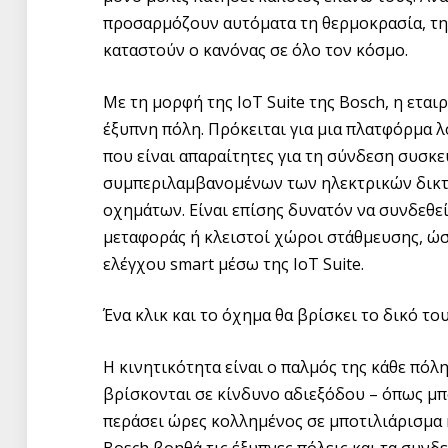
προσαρμόζουν αυτόματα τη θερμοκρασία, την
καταστούν ο κανόνας σε όλο τον κόσμο.
Με τη μορφή της IoT Suite της Bosch, η εται
έξυπνη πόλη. Πρόκειται για μια πλατφόρμα λ
που είναι απαραίτητες για τη σύνδεση συσκ
συμπεριλαμβανομένων των ηλεκτρικών δικτ
οχημάτων. Είναι επίσης δυνατόν να συνδεθε
μεταφοράς ή κλειστοί χώροι στάθμευσης, ώσ
ελέγχου smart μέσω της IoT Suite.
Ένα κλικ και το όχημα θα βρίσκει το δικό τ
Η κινητικότητα είναι ο παλμός της κάθε πόλ
βρίσκονται σε κίνδυνο αδιεξόδου – όπως μπ
περάσει ώρες κολλημένος σε μποτιλιάρισμα 
Bosch βοηθά τις έξυπνες πόλεις και τα συ