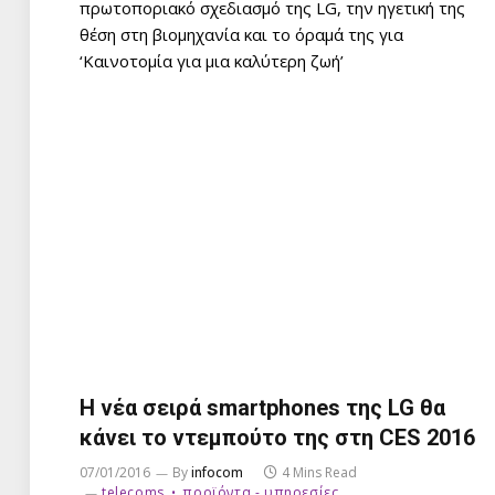
πρωτοποριακό σχεδιασμό της LG, την ηγετική της
θέση στη βιομηχανία και το όραμά της για
‘Καινοτομία για μια καλύτερη ζωή’
Η νέα σειρά smartphones της LG θα
κάνει το ντεμπούτο της στη CES 2016
07/01/2016
By
infocom
4 Mins Read
telecoms
προϊόντα - υπηρεσίες