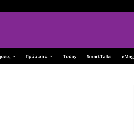
ήσεις
Πρόσωπα
Today
SmartTalks
eMag