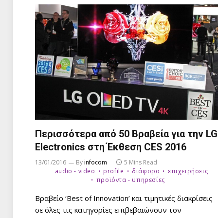
Περισσότερα από 50 Βραβεία για την LG
Electronics στη Έκθεση CES 2016
13/01/2016
By
infocom
5 Mins Read
audio - video
profile
διάφορα
επιχειρήσεις
προϊόντα - υπηρεσίες
Βραβείο ‘Best of Innovation’ και τιμητικές διακρίσεις
σε όλες τις κατηγορίες επιβεβαιώνουν τον