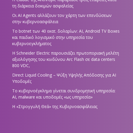
τη διάρκεια δοκιμών ασφαλείας
Οι AI Agents αλλάζουν τον χάρτη των επενδύσεων
στην κυβερνοασφάλεια
Το botnet των 40 εκατ. δολαρίων: AI, Android TV Boxes
και παιδικό λογισμικό στην υπηρεσία του
κυβερνοεγκλήματος
Η Schneider Electric παρουσιάζει πρωτοποριακή μελέτη
αξιολόγησης του κινδύνου Arc Flash σε data centers
800 VDC,
Direct Liquid Cooling – Ψύξη Υψηλής Απόδοσης για AI
Υποδομές
Το κυβερνοέγκλημα γίνεται συνδρομητική υπηρεσία:
AI, malware και υποδομές «ως υπηρεσία»
Η «Στρογγυλή Θεά» της Κυβερνοασφάλειας