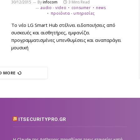
30/12/2015
By
infocom
3 Mins Read
audio - video
consumer
news
προϊόντα - υπηρεσίες
Το νέο LG Smart Hub στέλνει ειδοποιήσεις από
συσκευές και αισθητήρες, εμφανίζει
προγραμματισμένες υπενθυμίσεις και αναπαράγει
μουσική
D MORE
ITSECURITYPRO.GR
Η Claude της Anthropic παραβίασε τρεις εταιρείες κατά