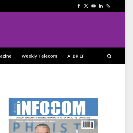
Facebook
X
YouTube
LinkedIn
RSS
(Twitter)
azine
Weekly Telecom
AI.BRIEF