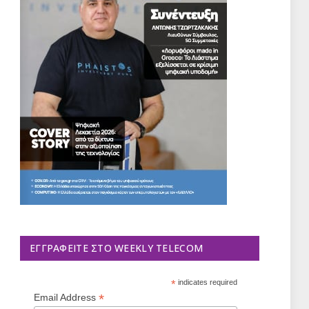
ΕΓΓΡΑΦΕΊΤΕ ΣΤΟ WEEKLY TELECOM
*
indicates required
*
Email Address