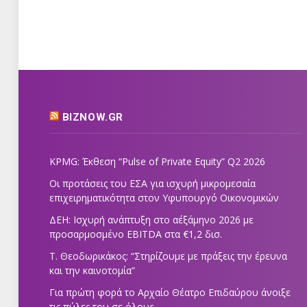
BIZNOW.GR
KPMG: Έκθεση “Pulse of Private Equity” Q2 2026
Οι προτάσεις του ΕΣΑ για ισχυρή μικρομεσαία
επιχειρηματικότητα στον Υφυπουργό Οικονομικών
ΔΕΗ: Ισχυρή ανάπτυξη στο α΄εξάμηνο 2026 με
προσαρμοσμένο EBITDA στα €1,2 δισ.
Τ. Θεοδωρικάκος: “Στηρίζουμε με πράξεις την έρευνα
και την καινοτομία”
Για πρώτη φορά το Αρχαίο Θέατρο Επιδαύρου άνοιξε
τις πύλες του σε όλους