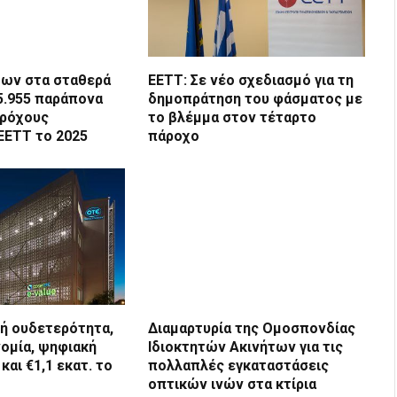
των στα σταθερά
ΕΕΤΤ: Σε νέο σχεδιασμό για τη
05.955 παράπονα
δημοπράτηση του φάσματος με
αρόχους
το βλέμμα στον τέταρτο
ΕΕΤΤ το 2025
πάροχο
κή ουδετερότητα,
Διαμαρτυρία της Ομοσπονδίας
νομία, ψηφιακή
Ιδιοκτητών Ακινήτων για τις
αι €1,1 εκατ. το
πολλαπλές εγκαταστάσεις
οπτικών ινών στα κτίρια