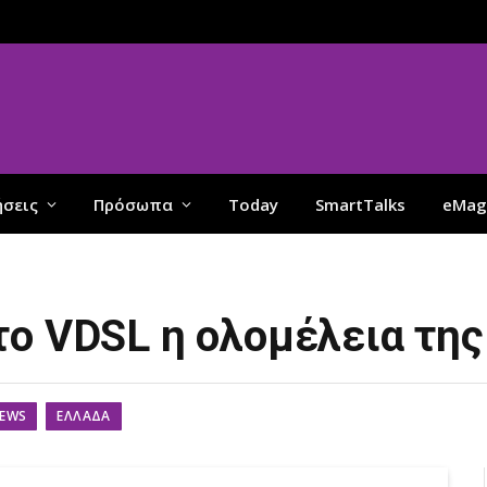
ήσεις
Πρόσωπα
Today
SmartTalks
eMag
το VDSL η ολομέλεια της
EWS
ΕΛΛΆΔΑ