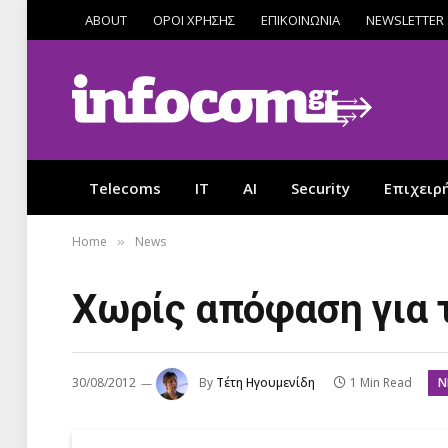
ABOUT
ΟΡΟΙ ΧΡΗΣΗΣ
ΕΠΙΚΟΙΝΩΝΙΑ
NEWSLETTER
Telecoms
IT
AI
Security
Επιχειρ
Home
News
»
Χωρίς απόφαση για 
N
30/08/2012
By
Τέτη Ηγουμενίδη
1 Min Read