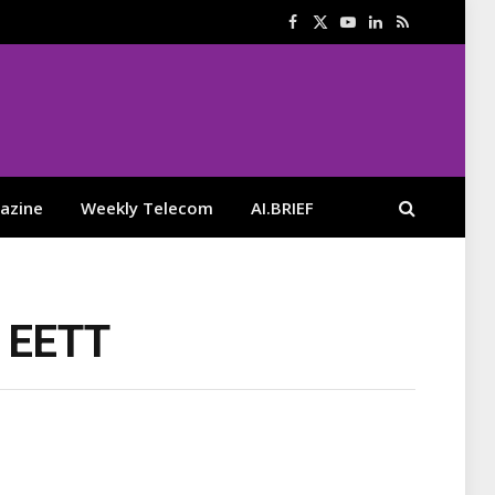
Facebook
X
YouTube
LinkedIn
RSS
(Twitter)
azine
Weekly Telecom
AI.BRIEF
 ΕΕΤΤ