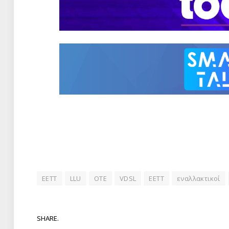
EETT
LLU
OTE
VDSL
ΕΕΤΤ
εναλλακτικοί
SHARE.