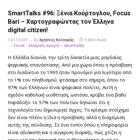
SmartTalks #96: Ξένια Κούρτογλου, Focus
Bari – Χαρτογραφώντας τον Έλληνα
digital citizen!
13/11/2025
By
Χρήστος Κοτσακάς
6 Mins Read
focus - ελληνική αγορά
smarttalks
Η Ελλάδα διανύει την τρίτη δεκαετία μιας ραγδαίας
ψηφιακής επανάστασης. Από μια χώρα όπου η πρόσβαση
στο διαδίκτυο το 1995 ήταν προνόμιο για λιγότερο από
το 1% του πληθυσμού, φτάσαμε στο σήμερα, όπου το
97% των Ελλήνων είναι ψηφιακοί πολίτες. Αυτή η
σχεδόν καθολική υιοθέτηση, ωστόσο, κρύβει ένα βαθύ
παράδοξο: το 57% των πολιτών δηλώνει ότι η
τεχνολογία του δημιουργεί άγχος. Το κρίσιμο στοίχημα
δεν είναι πλέον η ίδια η πρόσβαση, αλλά η διαχείριση
αυτής της σύνδεσης. Σε ένα τοπίο όπου η πληροφορία
είναι αδιάκοπη και η σύγκριση διαρκής, πώς χτίζει η
κοινωνία την ψηφιακή της ανθεκτικότητα; Αυτό το