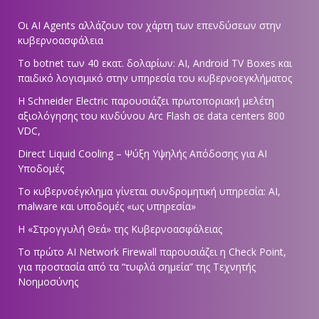
Οι AI Agents αλλάζουν τον χάρτη των επενδύσεων στην
κυβερνοασφάλεια
Το botnet των 40 εκατ. δολαρίων: AI, Android TV Boxes και
παιδικό λογισμικό στην υπηρεσία του κυβερνοεγκλήματος
Η Schneider Electric παρουσιάζει πρωτοποριακή μελέτη
αξιολόγησης του κινδύνου Arc Flash σε data centers 800
VDC,
Direct Liquid Cooling – Ψύξη Υψηλής Απόδοσης για AI
Υποδομές
Το κυβερνοέγκλημα γίνεται συνδρομητική υπηρεσία: AI,
malware και υποδομές «ως υπηρεσία»
Η «Στρογγυλή Θεά» της Κυβερνοασφάλειας
Tο πρώτο AI Network Firewall παρουσιάζει η Check Point,
για προστασία από τα “τυφλά σημεία” της Τεχνητής
Νοημοσύνης