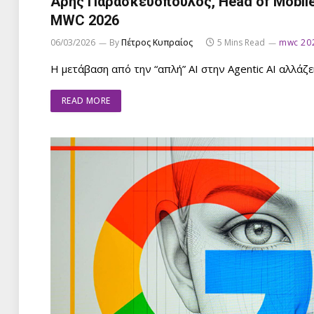
Άρης Παρασκευόπουλος, Head of Mobiles
MWC 2026
06/03/2026
By
Πέτρος Κυπραίος
5 Mins Read
mwc 20
Η μετάβαση από την “απλή” AI στην Agentic AI αλλάζε
READ MORE