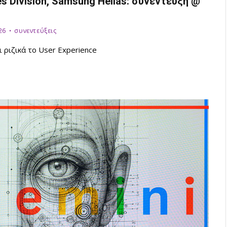
 Division, Samsung Hellas: συνέντευξη @
26
συνεντεύξεις
ι ριζικά το User Experience