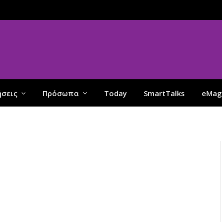
ήσεις
Πρόσωπα
Today
SmartTalks
eMag