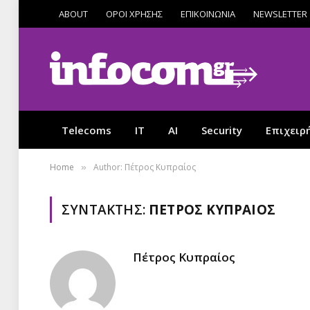
ABOUT
ΟΡΟΙ ΧΡΗΣΗΣ
ΕΠΙΚΟΙΝΩΝΙΑ
NEWSLETTER
Telecoms
IT
AI
Security
Επιχειρ
Home
Author: Πέτρος Κυπραίος
»
ΣΥΝΤΆΚΤΗΣ:
ΠΈΤΡΟΣ ΚΥΠΡΑΊΟΣ
Πέτρος Κυπραίος