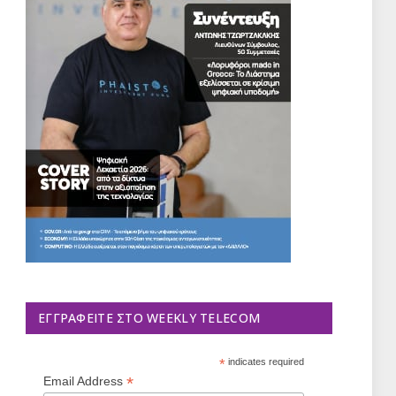
ΕΓΓΡΑΦΕΊΤΕ ΣΤΟ WEEKLY TELECOM
*
indicates required
*
Email Address