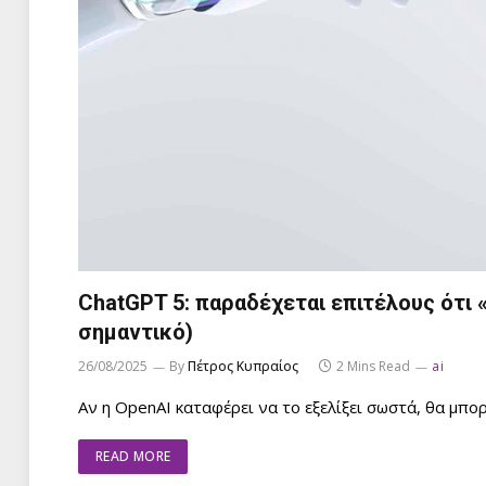
ChatGPT 5: παραδέχεται επιτέλους ότι «δ
σημαντικό)
26/08/2025
By
Πέτρος Κυπραίος
2 Mins Read
ai
Αν η OpenAI καταφέρει να το εξελίξει σωστά, θα μπο
READ MORE