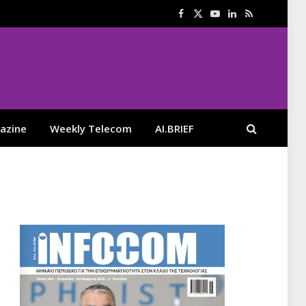
Facebook
X
YouTube
LinkedIn
RSS
(Twitter)
azine
Weekly Telecom
AI.BRIEF