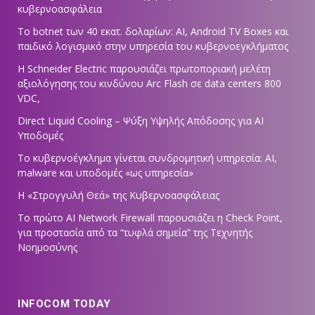
κυβερνοασφάλεια
Το botnet των 40 εκατ. δολαρίων: AI, Android TV Boxes και
παιδικό λογισμικό στην υπηρεσία του κυβερνοεγκλήματος
Η Schneider Electric παρουσιάζει πρωτοποριακή μελέτη
αξιολόγησης του κινδύνου Arc Flash σε data centers 800
VDC,
Direct Liquid Cooling – Ψύξη Υψηλής Απόδοσης για AI
Υποδομές
Το κυβερνοέγκλημα γίνεται συνδρομητική υπηρεσία: AI,
malware και υποδομές «ως υπηρεσία»
Η «Στρογγυλή Θεά» της Κυβερνοασφάλειας
Tο πρώτο AI Network Firewall παρουσιάζει η Check Point,
για προστασία από τα “τυφλά σημεία” της Τεχνητής
Νοημοσύνης
INFOCOM TODAY