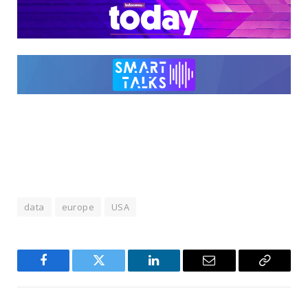
data
europe
USA
Facebook
Twitter
LinkedIn
Email
Copy
Link