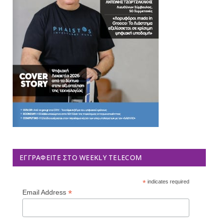
ΕΓΓΡΑΦΕΊΤΕ ΣΤΟ WEEKLY TELECOM
*
indicates required
*
Email Address