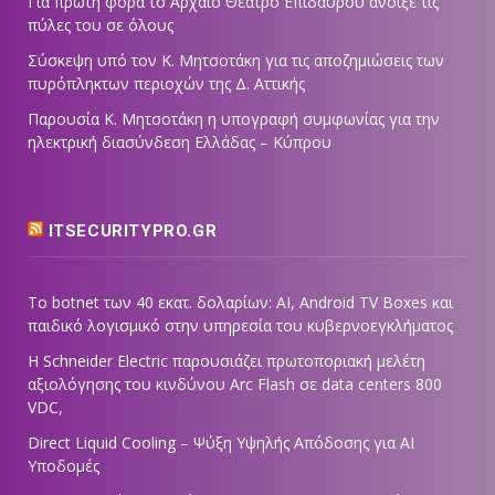
Για πρώτη φορά το Αρχαίο Θέατρο Επιδαύρου άνοιξε τις
πύλες του σε όλους
Σύσκεψη υπό τον Κ. Μητσοτάκη για τις αποζημιώσεις των
πυρόπληκτων περιοχών της Δ. Αττικής
Παρουσία Κ. Μητσοτάκη η υπογραφή συμφωνίας για την
ηλεκτρική διασύνδεση Ελλάδας – Κύπρου
ITSECURITYPRO.GR
Το botnet των 40 εκατ. δολαρίων: AI, Android TV Boxes και
παιδικό λογισμικό στην υπηρεσία του κυβερνοεγκλήματος
Η Schneider Electric παρουσιάζει πρωτοποριακή μελέτη
αξιολόγησης του κινδύνου Arc Flash σε data centers 800
VDC,
Direct Liquid Cooling – Ψύξη Υψηλής Απόδοσης για AI
Υποδομές