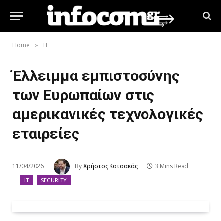
Home
IT
»
Έλλειμμα εμπιστοσύνης
των Ευρωπαίων στις
αμερικανικές τεχνολογικές
εταιρείες
11/04/2026
By
Χρήστος Κοτσακάς
3 Mins Read
IT
SECURITY