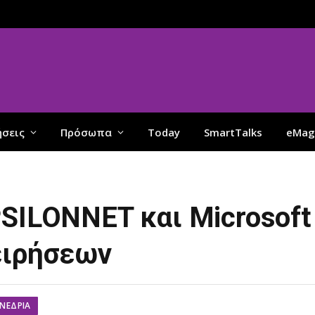
ήσεις
Πρόσωπα
Today
SmartTalks
eMag
PSILONNET και Microsoft
ειρήσεων
ΝΈΔΡΙΑ