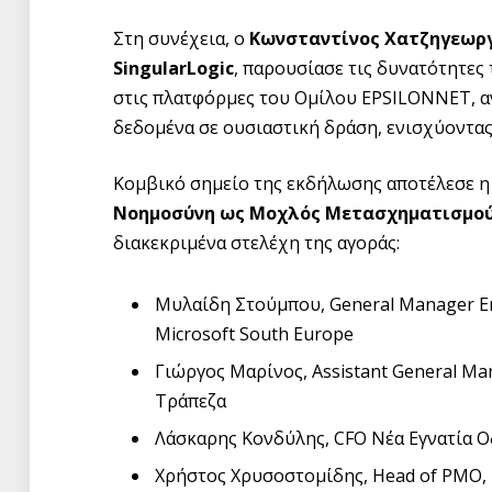
Στη συνέχεια, ο
Κωνσταντίνος Χατζηγεωργί
SingularLogic
, παρουσίασε τις δυνατότητε
στις πλατφόρμες του Ομίλου EPSILONNET, α
δεδομένα σε ουσιαστική δράση, ενισχύοντας
Κομβικό σημείο της εκδήλωσης αποτέλεσε η 
Νοημοσύνη ως Μοχλός Μετασχηματισμού
διακεκριμένα στελέχη της αγοράς:
Μυλαίδη Στούμπου, General Manager En
Microsoft South Europe
Γιώργος Μαρίνος, Assistant General Man
Τράπεζα
Λάσκαρης Κονδύλης, CFO Νέα Εγνατία Ο
Χρήστος Χρυσοστομίδης, Head of PMO