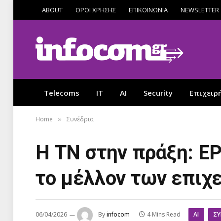
ABOUT
ΟΡΟΙ ΧΡΗΣΗΣ
ΕΠΙΚΟΙΝΩΝΙΑ
NEWSLETTER
Telecoms
IT
AI
Security
Επιχειρ
Home
Συνέδρια
»
Η ΤΝ στην πράξη: E
το μέλλον των επιχ
AI
ΣΥ
06/04/2026
By
infocom
4 Mins Read