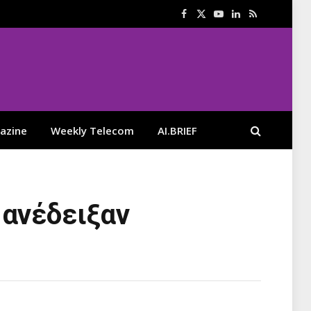
Facebook
X
YouTube
LinkedIn
RSS
(Twitter)
azine
Weekly Telecom
AI.BRIEF
 ανέδειξαν