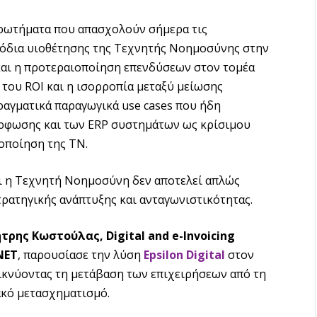
ρωτήματα που απασχολούν σήμερα τις
μπόδια υιοθέτησης της Τεχνητής Νοημοσύνης στην
και η προτεραιοποίηση επενδύσεων στον τομέα
 του ROI και η ισορροπία μεταξύ μείωσης
ραγματικά παραγωγικά use cases που ήδη
όρφωσης και των ERP συστημάτων ως κρίσιμου
ιοποίηση της ΤΝ.
τι η Τεχνητή Νοημοσύνη δεν αποτελεί απλώς
τρατηγικής ανάπτυξης και ανταγωνιστικότητας.
τρης Κωστούλας, Digital and e-Invoicing
NET
, παρουσίασε την λύση
Epsilon Digital
στον
ικνύοντας τη μετάβαση των επιχειρήσεων από τη
κό μετασχηματισμό.