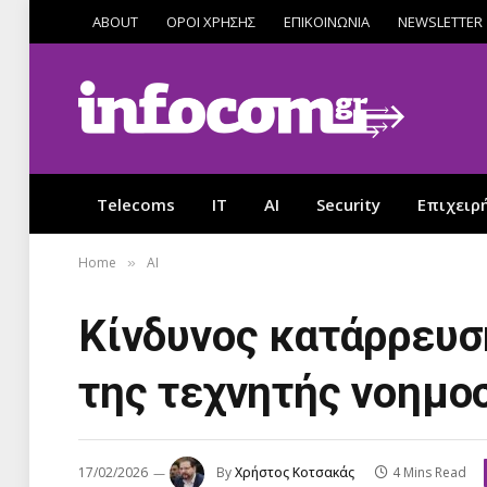
ABOUT
ΟΡΟΙ ΧΡΗΣΗΣ
ΕΠΙΚΟΙΝΩΝΙΑ
NEWSLETTER
Telecoms
IT
AI
Security
Επιχειρ
Home
AI
»
Κίνδυνος κατάρρευσ
της τεχνητής νοημο
17/02/2026
By
Χρήστος Κοτσακάς
4 Mins Read