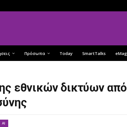
ήσεις
Πρόσωπα
Today
SmartTalks
eMag
ης εθνικών δικτύων απ
σύνης
AI