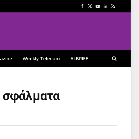
Facebook
X
YouTube
LinkedIn
RSS
(Twitter)
azine
Weekly Telecom
AI.BRIEF
ό σφάλματα