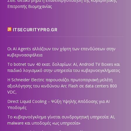
ΣΒΕ: Θετικό βήμα η επανενεργοποίηση της Κυβερνητικής
Επιτροπής Βιομηχανίας
ITSECURITYPRO.GR
Οι AI Agents αλλάζουν τον χάρτη των επενδύσεων στην
κυβερνοασφάλεια
Το botnet των 40 εκατ. δολαρίων: AI, Android TV Boxes και
παιδικό λογισμικό στην υπηρεσία του κυβερνοεγκλήματος
Η Schneider Electric παρουσιάζει πρωτοποριακή μελέτη
αξιολόγησης του κινδύνου Arc Flash σε data centers 800
VDC,
Direct Liquid Cooling – Ψύξη Υψηλής Απόδοσης για AI
Υποδομές
Το κυβερνοέγκλημα γίνεται συνδρομητική υπηρεσία: AI,
malware και υποδομές «ως υπηρεσία»