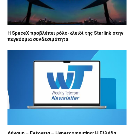
Η SpaceX προβλέπει ρόλο-κλειδί της Starlink στην
παγκόσμια συνδεσιμότητα
Δύναμη – Ενέργεια – Ηypercomputing: Η Ελλάδα