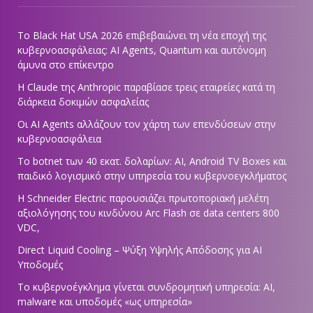
Το Black Hat USA 2026 επιβεβαιώνει τη νέα εποχή της
κυβερνοασφάλειας: AI Agents, Quantum και αυτόνομη
άμυνα στο επίκεντρο
Η Claude της Anthropic παραβίασε τρεις εταιρείες κατά τη
διάρκεια δοκιμών ασφαλείας
Οι AI Agents αλλάζουν τον χάρτη των επενδύσεων στην
κυβερνοασφάλεια
Το botnet των 40 εκατ. δολαρίων: AI, Android TV Boxes και
παιδικό λογισμικό στην υπηρεσία του κυβερνοεγκλήματος
Η Schneider Electric παρουσιάζει πρωτοποριακή μελέτη
αξιολόγησης του κινδύνου Arc Flash σε data centers 800
VDC,
Direct Liquid Cooling – Ψύξη Υψηλής Απόδοσης για AI
Υποδομές
Το κυβερνοέγκλημα γίνεται συνδρομητική υπηρεσία: AI,
malware και υποδομές «ως υπηρεσία»