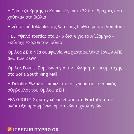
Η Τράπεζα Κρήτης, ο Κοσκωτάς και τα 32 δισ. δραχμές που
χάθηκαν στα βιβλία
Η νέα σειρά foldables της Samsung διαθέσιμη στη Vodafone
ΠΣΕ: Υψηλό τριετίας στα 27,6 δισ. € για το Α΄ Εξάμηνο –
Εκτίναξη +26,3% τον Ιούνιο
Όμιλος ΔΕΗ: Νέα συμφωνία για χαρτοφυλάκιο έργων ΑΠΕ
άνω των 2 GW
Όμιλος Fourlis: Συμφωνία για την πώληση της συμμετοχής
στο Sofia South Ring Mall
Η Deloitte Ελλάδος αποκλειστικός χρηματοοικονομικός
σύμβουλος του Ομίλου ΔΕΗ
EFA GROUP: Στρατηγική επένδυση στη Fractal για την
ανάπτυξη προηγμένων αμυντικών τεχνολογιών
ITSECURITYPRO.GR