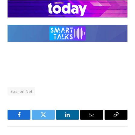
Epsilon Net
Facebook
Twitter
LinkedIn
Email
Copy
Link