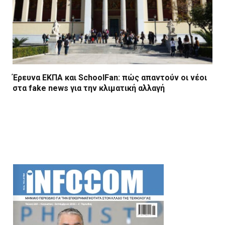
Έρευνα ΕΚΠΑ και SchoolFan: πώς απαντούν οι νέοι
στα fake news για την κλιματική αλλαγή