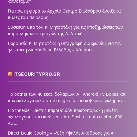
καινοτομία”
Για πρώτη φορά το Αρχαίο Θέατρο Επιδαύρου άνοιξε τις
πύλες του σε όλους
Σύσκεψη υπό τον Κ. Μητσοτάκη για τις αποζημιώσεις των
πυρόπληκτων περιοχών της Δ. Αττικής
Παρουσία Κ. Μητσοτάκη η υπογραφή συμφωνίας για την
ηλεκτρική διασύνδεση Ελλάδας – Κύπρου
ITSECURITYPRO.GR
Το botnet των 40 εκατ. δολαρίων: AI, Android TV Boxes και
παιδικό λογισμικό στην υπηρεσία του κυβερνοεγκλήματος
Η Schneider Electric παρουσιάζει πρωτοποριακή μελέτη
αξιολόγησης του κινδύνου Arc Flash σε data centers 800
VDC,
Direct Liquid Cooling – Ψύξη Υψηλής Απόδοσης για AI