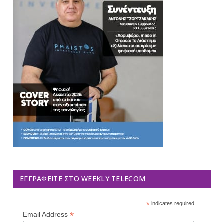
ΕΓΓΡΑΦΕΊΤΕ ΣΤΟ WEEKLY TELECOM
*
indicates required
*
Email Address