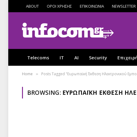
ABOUT
ΟΡΟΙ ΧΡΗΣΗΣ
ΕΠΙΚΟΙΝΩΝΙΑ
NEWSLETTER
Telecoms
IT
AI
Security
Επιχειρ
Home
Posts Tagged "Ευρωπαϊκή Έκθεση Ηλεκτρονικού Εμπο
»
BROWSING:
ΕΥΡΩΠΑΪΚΉ ΈΚΘΕΣΗ ΗΛ