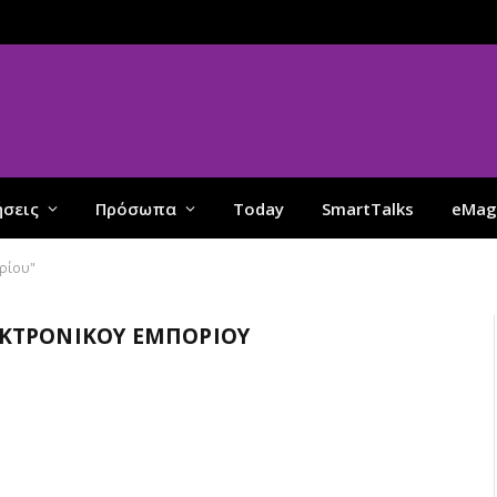
ήσεις
Πρόσωπα
Today
SmartTalks
eMag
ρίου"
ΕΚΤΡΟΝΙΚΟΎ ΕΜΠΟΡΊΟΥ