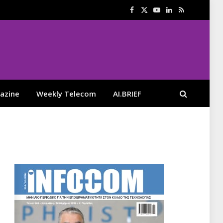
Facebook
X
YouTube
LinkedIn
RSS
(Twitter)
azine
Weekly Telecom
AI.BRIEF