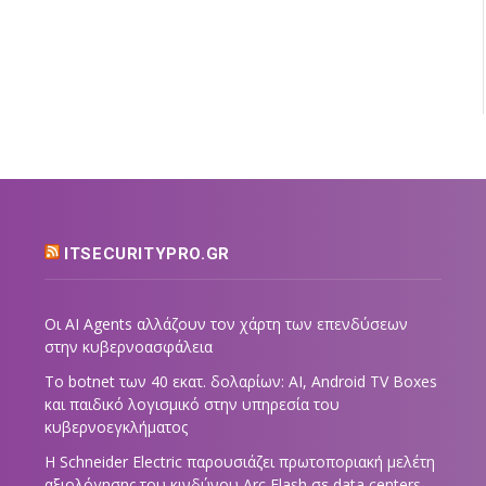
ITSECURITYPRO.GR
Οι AI Agents αλλάζουν τον χάρτη των επενδύσεων
στην κυβερνοασφάλεια
Το botnet των 40 εκατ. δολαρίων: AI, Android TV Boxes
και παιδικό λογισμικό στην υπηρεσία του
κυβερνοεγκλήματος
Η Schneider Electric παρουσιάζει πρωτοποριακή μελέτη
αξιολόγησης του κινδύνου Arc Flash σε data centers