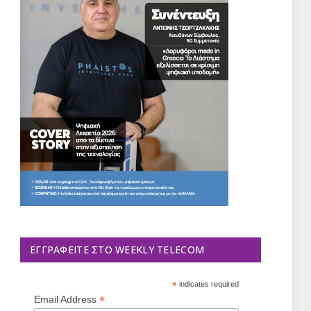
ΕΓΓΡΑΦΕΊΤΕ ΣΤΟ WEEKLY TELECOM
*
indicates required
*
Email Address