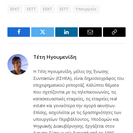
EEKT
EETT
ΕΕΚΤ
ΕΕΤΤ
Υπουργείο
Facebook
Twitter
LinkedIn
Email
Copy
Link
Τέτη Ηγουμενίδη
Η Τέτη Ηγουμενίδη, μέλος της Ένωσης
Συντακτών (ΕΣΗΕΑ), είναι δημοσιογράφος του
επιχειρηματικού ρεπορτάζ. Καλύπτει θέματα
που σχετίζονται με τις τηλεπικοινωνίες, τις
κατασκευαστικές εταιρείες, τις εταιρείες real
estate και γενικότερα την αγορά ακινήτων.
Επίσης, ασχολείται με τις δραστηριότητες των
υπουργείων Περιβάλλοντος, Υποδομών και
Ψηφιακής Διακυβέρνησης. Εργάζεται στον
έντυπο Τύπο χωρίς διακοπή από το 1990