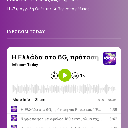
Η «Στρογγυλή Θεά» της Κυβερνοασφάλειας
INFOCOM TODAY