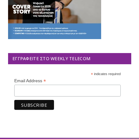
ΕΓΓΡΑΦΕΊΤΕ ΣΤΟ WEEKLY TELECOM
*
indicates required
*
Email Address