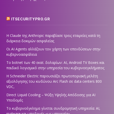
ITSECURITYPRO.GR
Η Claude της Anthropic παραβίασε τρεις εταιρείες κατά τη
διάρκεια δοκιμών ασφαλείας
Οι AI Agents αλλάζουν τον χάρτη των επενδύσεων στην
κυβερνοασφάλεια
Το botnet των 40 εκατ. δολαρίων: AI, Android TV Boxes και
παιδικό λογισμικό στην υπηρεσία του κυβερνοεγκλήματος
Η Schneider Electric παρουσιάζει πρωτοποριακή μελέτη
αξιολόγησης του κινδύνου Arc Flash σε data centers 800
VDC,
Direct Liquid Cooling – Ψύξη Υψηλής Απόδοσης για AI
Υποδομές
Το κυβερνοέγκλημα γίνεται συνδρομητική υπηρεσία: AI,
malware και υποδομές «ως υπηρεσία»