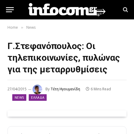
Home
News
»
Γ.Στεφανόπουλος: Οι
τηλεπικοινωνίες, πυλώνας
για της μεταρρυθμίσεις
27/04/2015
By
Τέτη Ηγουμενίδη
6 Mins Read
NEWS
ΕΛΛΆΔΑ