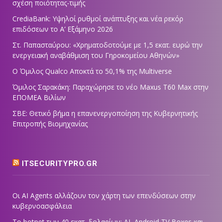
σχέση ποιότητας-τιμής
CrediaBank: Υψηλοί ρυθμοί ανάπτυξης και νέα ρεκόρ
επιδόσεων το Α’ Εξάμηνο 2026
Στ. Παπασταύρου: «Χρηματοδοτούμε με 1,5 εκατ. ευρώ την
ενεργειακή αναβάθμιση του Γηροκομείου Αθηνών»
Ο Όμιλος Qualco Αποκτά το 50,1% της Multiverse
Όμιλος Σαρακάκη: Παραχώρησε το νέο Maxus T60 Max στην
ΕΠΟΜΕΑ Βιλίων
ΣΒΕ: Θετικό βήμα η επανενεργοποίηση της Κυβερνητικής
Επιτροπής Βιομηχανίας
ITSECURITYPRO.GR
Οι AI Agents αλλάζουν τον χάρτη των επενδύσεων στην
κυβερνοασφάλεια
Το botnet των 40 εκατ. δολαρίων: AI, Android TV Boxes και