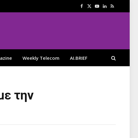
Facebook
X
YouTube
LinkedIn
RSS
(Twitter)
azine
Weekly Telecom
AI.BRIEF
με την