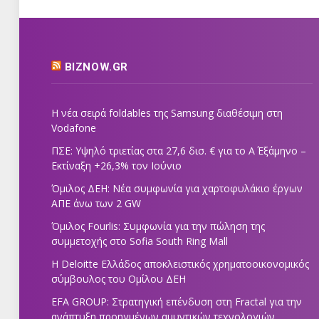
BIZNOW.GR
Η νέα σειρά foldables της Samsung διαθέσιμη στη
Vodafone
ΠΣΕ: Υψηλό τριετίας στα 27,6 δισ. € για το Α΄ Εξάμηνο –
Εκτίναξη +26,3% τον Ιούνιο
Όμιλος ΔΕΗ: Νέα συμφωνία για χαρτοφυλάκιο έργων
ΑΠΕ άνω των 2 GW
Όμιλος Fourlis: Συμφωνία για την πώληση της
συμμετοχής στο Sofia South Ring Mall
Η Deloitte Ελλάδος αποκλειστικός χρηματοοικονομικός
σύμβουλος του Ομίλου ΔΕΗ
EFA GROUP: Στρατηγική επένδυση στη Fractal για την
ανάπτυξη προηγμένων αμυντικών τεχνολογιών