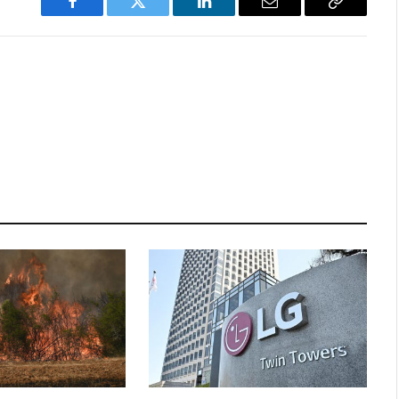
Facebook
Twitter
LinkedIn
Email
Copy
Link