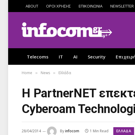
ABOUT
ΟΡΟΙ ΧΡΗΣΗΣ
ΕΠΙΚΟΙΝΩΝΙΑ
NEWSLETTER
Telecoms
IT
AI
Security
Επιχειρ
Home
News
Ελλάδα
»
»
H PartnerNET επεκτε
Cyberoam Technolog
ΕΛΛΆΔΑ
28/04/2014
By
infocom
1 Min Read