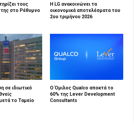
τηρίζει τους
Η LG ανακοινώνει τα
 της στο Ρέθυμνο
οικονομικά αποτελέσματα του
2ου τριμήνου 2026
η σε ιδιωτικό
Ο Όμιλος Qualco αποκτά το
θνείς
60% της Lever Development
μετά το Ταμείο
Consultants