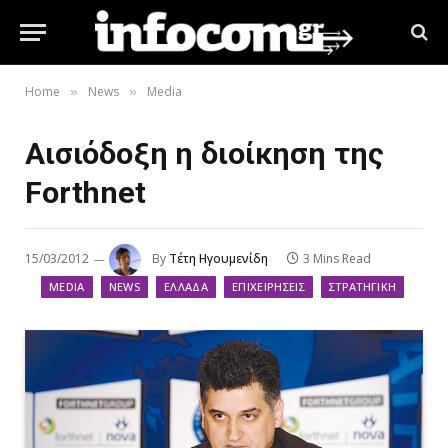
Home
News
Media
»
»
Αισιόδοξη η διοίκηση της
Forthnet
15/03/2012
By
Τέτη Ηγουμενίδη
3 Mins Read
MEDIA
NEWS
ΕΛΛΆΔΑ
ΕΠΙΧΕΙΡΉΣΕΙΣ
ΣΤΡΑΤΗΓΙΚΉ