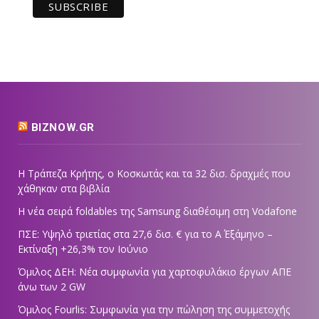
BIZNOW.GR
Η Τράπεζα Κρήτης, ο Κοσκωτάς και τα 32 δισ. δραχμές που
χάθηκαν στα βιβλία
Η νέα σειρά foldables της Samsung διαθέσιμη στη Vodafone
ΠΣΕ: Υψηλό τριετίας στα 27,6 δισ. € για το Α΄ Εξάμηνο –
Εκτίναξη +26,3% τον Ιούνιο
Όμιλος ΔΕΗ: Νέα συμφωνία για χαρτοφυλάκιο έργων ΑΠΕ
άνω των 2 GW
Όμιλος Fourlis: Συμφωνία για την πώληση της συμμετοχής