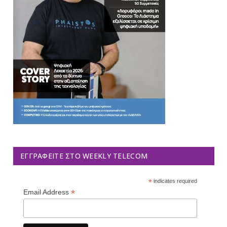
ΕΓΓΡΑΦΕΊΤΕ ΣΤΟ WEEKLY TELECOM
*
indicates required
*
Email Address