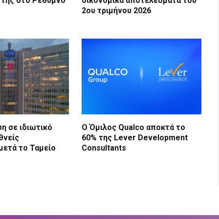
 της στο Ρέθυμνο
οικονομικά αποτελέσματα του
2ου τριμήνου 2026
η σε ιδιωτικό
Ο Όμιλος Qualco αποκτά το
θνείς
60% της Lever Development
μετά το Ταμείο
Consultants