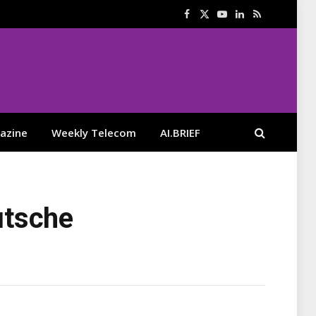
Facebook
X
YouTube
LinkedIn
RSS
(Twitter)
azine
Weekly Telecom
AI.BRIEF
utsche