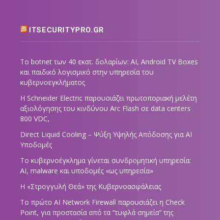
ITSECURITYPRO.GR
Το botnet των 40 εκατ. δολαρίων: AI, Android TV Boxes
και παιδικό λογισμικό στην υπηρεσία του
κυβερνοεγκλήματος
Η Schneider Electric παρουσιάζει πρωτοποριακή μελέτη
αξιολόγησης του κινδύνου Arc Flash σε data centers
800 VDC,
Direct Liquid Cooling – Ψύξη Υψηλής Απόδοσης για AI
Υποδομές
Το κυβερνοέγκλημα γίνεται συνδρομητική υπηρεσία:
AI, malware και υποδομές «ως υπηρεσία»
Η «Στρογγυλή Θεά» της Κυβερνοασφάλειας
Tο πρώτο AI Network Firewall παρουσιάζει η Check
Point, για προστασία από τα “τυφλά σημεία” της