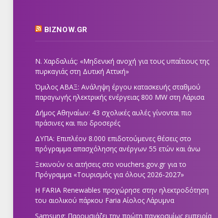
BIZNOW.GR
Ν. Χαρδαλιάς: «Μηδενική ανοχή για τους υπαίτιους της
πυρκαγιάς στη Δυτική Αττική»
Όμιλος ΑΒΑΞ: Ανάληψη έργου κατασκευής σταθμού
παραγωγής ηλεκτρικής ενέργειας 800 ΜW στη Λάρισα
Δήμος Αθηναίων: 43 σχολικές αυλές γίνονται πιο
πράσινες και πιο δροσερές
ΔΥΠΑ: Επιπλέον 8.000 επιδοτούμενες θέσεις στο
πρόγραμμα απασχόλησης ανέργων 55 ετών και άνω
Ξεκινούν οι αιτήσεις στο vouchers.gov.gr για το
Πρόγραμμα «Τουρισμός για όλους 2026-2027»
Η FARIA Renewables προχώρησε στην ηλεκτροδότηση
του αιολικού πάρκου Faria Αίολος Λάρυμνα
Samsung: Παρουσιάζει την πρώτη παγκοσμίως εμπειρία