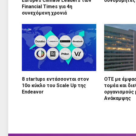
Europe’s Climate Leaders των
συνδρομητές
Financial Times για 4η
συνεχόμενη χρονιά
8 startups εντάσσονται στον
ΟΤΕ με έμφασ
10ο κύκλο του Scale Up της
τομέα και διε
Endeavor
οργανισμούς 
Ανάκαμψης