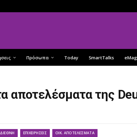
ήσεις
Πρόσωπα
Today
SmartTalks
eMag
α αποτελέσματα της De
ΔΙΕΘΝΉ
ΕΠΙΧΕΙΡΉΣΕΙΣ
ΟΙΚ. ΑΠΟΤΕΛΈΣΜΑΤΑ