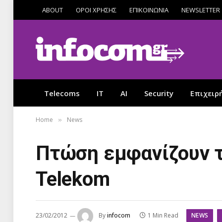
ABOUT
ΟΡΟΙ ΧΡΗΣΗΣ
ΕΠΙΚΟΙΝΩΝΙΑ
NEWSLETTER
Telecoms
IT
AI
Security
Επιχειρ
Home
News
»
Πτώση εμφανίζουν τ
Telekom
NEWS
23/02/2012
By
infocom
1 Min Read