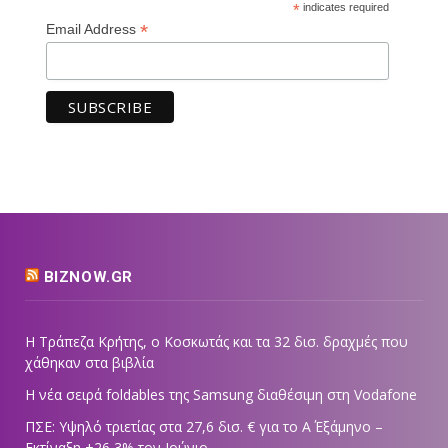
*
indicates required
*
Email Address
BIZNOW.GR
Η Τράπεζα Κρήτης, ο Κοσκωτάς και τα 32 δισ. δραχμές που
χάθηκαν στα βιβλία
Η νέα σειρά foldables της Samsung διαθέσιμη στη Vodafone
ΠΣΕ: Υψηλό τριετίας στα 27,6 δισ. € για το Α΄ Εξάμηνο –
Εκτίναξη +26,3% τον Ιούνιο