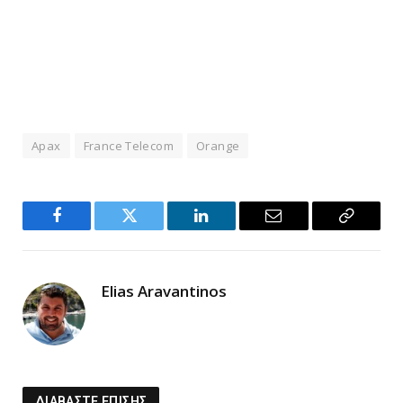
Apax
France Telecom
Orange
Facebook
Twitter
LinkedIn
Email
Copy
Link
Elias Aravantinos
ΔΙΑΒΑΣΤΕ ΕΠΙΣΗΣ