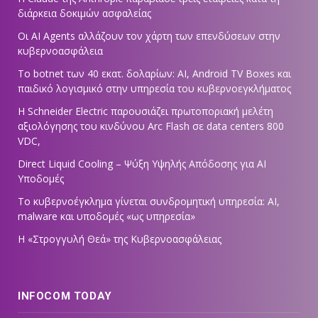
διάρκεια δοκιμών ασφαλείας
Οι AI Agents αλλάζουν τον χάρτη των επενδύσεων στην
κυβερνοασφάλεια
Το botnet των 40 εκατ. δολαρίων: AI, Android TV Boxes και
παιδικό λογισμικό στην υπηρεσία του κυβερνοεγκλήματος
Η Schneider Electric παρουσιάζει πρωτοποριακή μελέτη
αξιολόγησης του κινδύνου Arc Flash σε data centers 800
VDC,
Direct Liquid Cooling – Ψύξη Υψηλής Απόδοσης για AI
Υποδομές
Το κυβερνοέγκλημα γίνεται συνδρομητική υπηρεσία: AI,
malware και υποδομές «ως υπηρεσία»
Η «Στρογγυλή Θεά» της Κυβερνοασφάλειας
INFOCOM TODAY