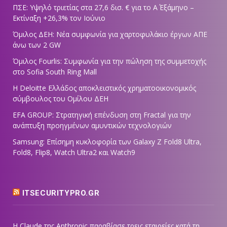
ΠΣΕ: Υψηλό τριετίας στα 27,6 δισ. € για το Α΄ Εξάμηνο –
Εκτίναξη +26,3% τον Ιούνιο
Όμιλος ΔΕΗ: Νέα συμφωνία για χαρτοφυλάκιο έργων ΑΠΕ
άνω των 2 GW
Όμιλος Fourlis: Συμφωνία για την πώληση της συμμετοχής
στο Sofia South Ring Mall
Η Deloitte Ελλάδος αποκλειστικός χρηματοοικονομικός
σύμβουλος του Ομίλου ΔΕΗ
EFA GROUP: Στρατηγική επένδυση στη Fractal για την
ανάπτυξη προηγμένων αμυντικών τεχνολογιών
Samsung: Επίσημη κυκλοφορία των Galaxy Z Fold8 Ultra,
Fold8, Flip8, Watch Ultra2 και Watch9
ITSECURITYPRO.GR
Η Claude της Anthropic παραβίασε τρεις εταιρείες κατά τη