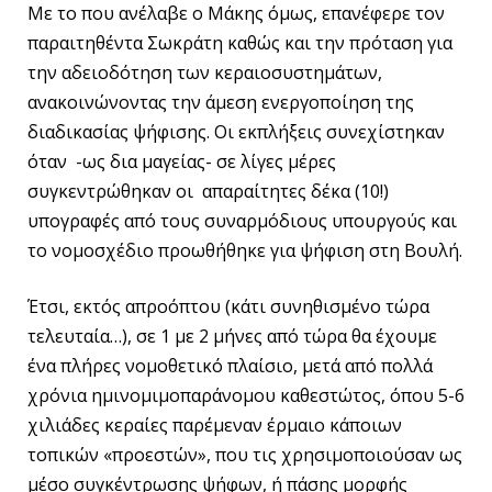
Με το που ανέλαβε ο Μάκης όμως, επανέφερε τον
παραιτηθέντα Σωκράτη καθώς και την πρόταση για
την αδειοδότηση των κεραιοσυστημάτων,
ανακοινώνοντας την άμεση ενεργοποίηση της
διαδικασίας ψήφισης. Οι εκπλήξεις συνεχίστηκαν
όταν -ως δια μαγείας- σε λίγες μέρες
συγκεντρώθηκαν οι απαραίτητες δέκα (10!)
υπογραφές από τους συναρμόδιους υπουργούς και
το νομοσχέδιο προωθήθηκε για ψήφιση στη Βουλή.
Έτσι, εκτός απροόπτου (κάτι συνηθισμένο τώρα
τελευταία…), σε 1 με 2 μήνες από τώρα θα έχουμε
ένα πλήρες νομοθετικό πλαίσιο, μετά από πολλά
χρόνια ημινομιμοπαράνομου καθεστώτος, όπου 5-6
χιλιάδες κεραίες παρέμεναν έρμαιο κάποιων
τοπικών «προεστών», που τις χρησιμοποιούσαν ως
μέσο συγκέντρωσης ψήφων, ή πάσης μορφής