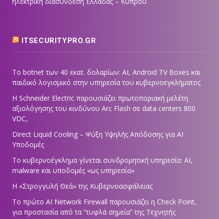
ηλεκτρική διασύνδεση Ελλάδας – Κύπρου
ITSECURITYPRO.GR
Το botnet των 40 εκατ. δολαρίων: AI, Android TV Boxes και
παιδικό λογισμικό στην υπηρεσία του κυβερνοεγκλήματος
Η Schneider Electric παρουσιάζει πρωτοποριακή μελέτη
αξιολόγησης του κινδύνου Arc Flash σε data centers 800
VDC,
Direct Liquid Cooling – Ψύξη Υψηλής Απόδοσης για AI
Υποδομές
Το κυβερνοέγκλημα γίνεται συνδρομητική υπηρεσία: AI,
malware και υποδομές «ως υπηρεσία»
Η «Στρογγυλή Θεά» της Κυβερνοασφάλειας
Tο πρώτο AI Network Firewall παρουσιάζει η Check Point,
για προστασία από τα “τυφλά σημεία” της Τεχνητής