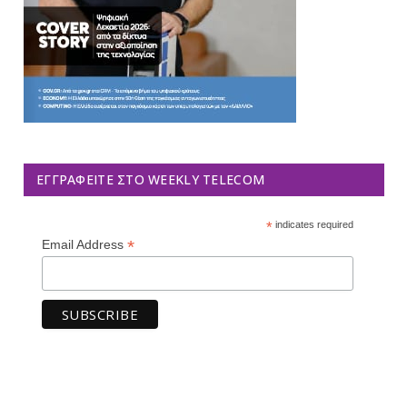
ΕΓΓΡΑΦΕΊΤΕ ΣΤΟ WEEKLY TELECOM
*
indicates required
*
Email Address