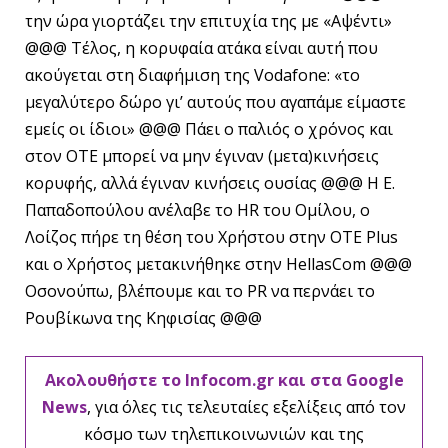
την ώρα γιορτάζει την επιτυχία της με «Αψέντι»
@@@ Τέλος, η κορυφαία ατάκα είναι αυτή που
ακούγεται στη διαφήμιση της Vodafone: «το
μεγαλύτερο δώρο γι’ αυτούς που αγαπάμε είμαστε
εμείς οι ίδιοι» @@@ Πάει ο παλιός ο χρόνος και
στον ΟΤΕ μπορεί να μην έγιναν (μετα)κινήσεις
κορυφής, αλλά έγιναν κινήσεις ουσίας @@@ Η Ε.
Παπαδοπούλου ανέλαβε το HR του Ομίλου, ο
Λοίζος πήρε τη θέση του Χρήστου στην OTE Plus
και ο Χρήστος μετακινήθηκε στην HellasCom @@@
Οσονούπω, βλέπουμε και το PR να περνάει το
Ρουβίκωνα της Κηφισίας @@@
Ακολουθήστε το Infocom.gr και στα Google
News
, για όλες τις τελευταίες εξελίξεις από τον
κόσμο των τηλεπικοινωνιών και της