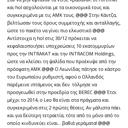
και hol ασχολούνται με τα οικονομικά τους και
συγκεκριμένα με τις ΑΜΚ τους. @@@ Στην Κάντζα,
βελτίωσαν τους όρους συμμετοχής και ανταλλαγής,
ώστε το πακέτο να γίνει πιο ελκυστικό @@@
Αντίστοιχα η hol στις 30/12 πρόκειται να
κεφαλαιοποιήσει υποχρεώσεις 10 εκατομμυρίων
προς την INTRAKAT και την INTRACOM Holdings,
ώστε να κλείσει τη ψαλίδα που προέκυψε από την
πρόσφατη ΑΜΚ @@@ Ο Λεωνίδας πάτησε το κάστρο
του Ευρωπαίου ρυθμιστή, αφού ο Ολλανδός
παρέμεινε ιπτάμενος και δεν τόλμησε να
προσγειωθεί στην προεδρία της BEREC @@@ Έτσι
μέχρι το 2014, ο Leo θα είναι στα πράγματα και
συγκεκριμένα στις 2 πρώτες θέσεις. Αν μάλιστα πάει
και για δεύτερη τετραετία, τότε από το μόνο από το
οποίο κινδυνεύει είναι… βαθιά γεράματα! @@@