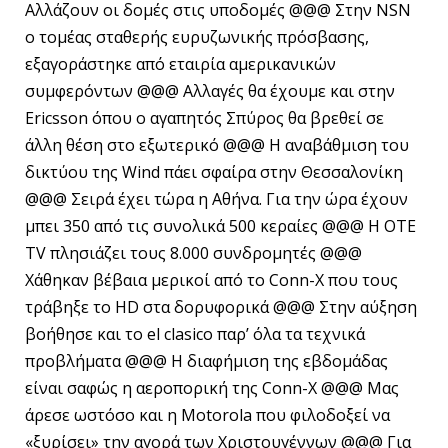
Αλλάζουν οι δομές στις υποδομές @@@ Στην NSN
ο τομέας σταθερής ευρυζωνικής πρόσβασης,
εξαγοράστηκε από εταιρία αμερικανικών
συμφερόντων @@@ Αλλαγές θα έχουμε και στην
Ericsson όπου ο αγαπητός Σπύρος θα βρεθεί σε
άλλη θέση στο εξωτερικό @@@ Η αναβάθμιση του
δικτύου της Wind πάει σφαίρα στην Θεσσαλονίκη
@@@ Σειρά έχει τώρα η Αθήνα. Για την ώρα έχουν
μπει 350 από τις συνολικά 500 κεραίες @@@ Η ΟΤΕ
TV πλησιάζει τους 8.000 συνδρομητές @@@
Χάθηκαν βέβαια μερικοί από το Conn-X που τους
τράβηξε το HD στα δορυφορικά @@@ Στην αύξηση
βοήθησε και το el clasico παρ’ όλα τα τεχνικά
προβλήματα @@@ Η διαφήμιση της εβδομάδας
είναι σαφώς η αεροπορική της Conn-X @@@ Μας
άρεσε ωστόσο και η Motorola που φιλοδοξεί να
«ξυρίσει» την αγορά των Χριστουγέννων @@@ Για