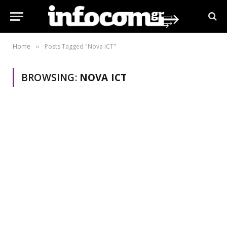
Home
Posts Tagged "Nova ICT"
»
BROWSING:
NOVA ICT