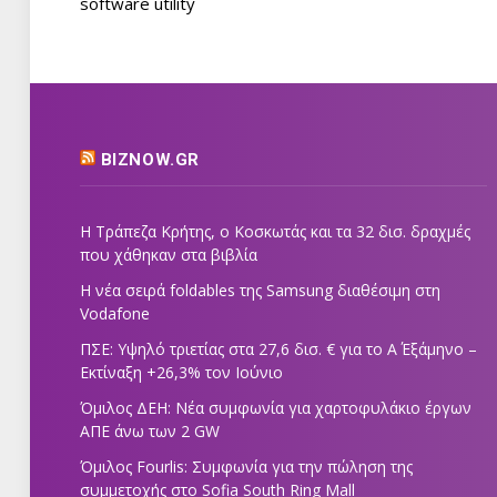
software utility
BIZNOW.GR
Η Τράπεζα Κρήτης, ο Κοσκωτάς και τα 32 δισ. δραχμές
που χάθηκαν στα βιβλία
Η νέα σειρά foldables της Samsung διαθέσιμη στη
Vodafone
ΠΣΕ: Υψηλό τριετίας στα 27,6 δισ. € για το Α΄ Εξάμηνο –
Εκτίναξη +26,3% τον Ιούνιο
Όμιλος ΔΕΗ: Νέα συμφωνία για χαρτοφυλάκιο έργων
ΑΠΕ άνω των 2 GW
Όμιλος Fourlis: Συμφωνία για την πώληση της
συμμετοχής στο Sofia South Ring Mall