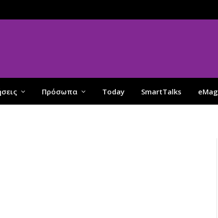
ήσεις
Πρόσωπα
Today
SmartTalks
eMag