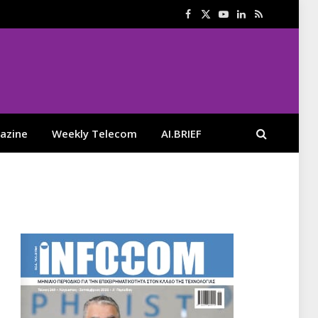
Facebook
X
YouTube
LinkedIn
RSS
(Twitter)
azine
Weekly Telecom
AI.BRIEF