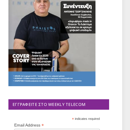
ΕΓΓΡΑΦΕΊΤΕ ΣΤΟ WEEKLY TELECOM
*
indicates required
*
Email Address