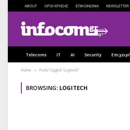
ABOUT
ΟΡΟΙ ΧΡΗΣΗΣ
ΕΠΙΚΟΙΝΩΝΙΑ
NEWSLETTER
Telecoms
IT
AI
Security
Επιχειρ
Home
Posts Tagged "Logitech"
»
BROWSING:
LOGITECH