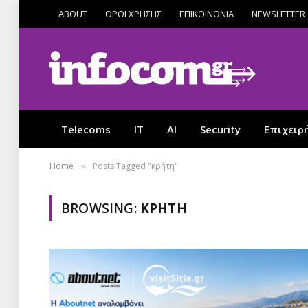
ABOUT
ΟΡΟΙ ΧΡΗΣΗΣ
ΕΠΙΚΟΙΝΩΝΙΑ
NEWSLETTER
Telecoms
IT
AI
Security
Επιχειρ
Home
Posts Tagged "κρήτη"
»
BROWSING:
ΚΡΉΤΗ