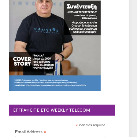
ΕΓΓΡΑΦΕΊΤΕ ΣΤΟ WEEKLY TELECOM
*
indicates required
*
Email Address