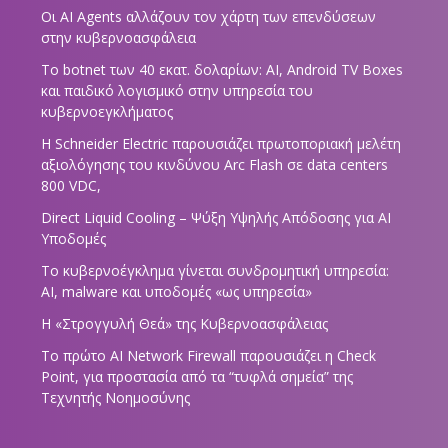
Οι AI Agents αλλάζουν τον χάρτη των επενδύσεων
στην κυβερνοασφάλεια
Το botnet των 40 εκατ. δολαρίων: AI, Android TV Boxes
και παιδικό λογισμικό στην υπηρεσία του
κυβερνοεγκλήματος
Η Schneider Electric παρουσιάζει πρωτοποριακή μελέτη
αξιολόγησης του κινδύνου Arc Flash σε data centers
800 VDC,
Direct Liquid Cooling – Ψύξη Υψηλής Απόδοσης για AI
Υποδομές
Το κυβερνοέγκλημα γίνεται συνδρομητική υπηρεσία:
AI, malware και υποδομές «ως υπηρεσία»
Η «Στρογγυλή Θεά» της Κυβερνοασφάλειας
Tο πρώτο AI Network Firewall παρουσιάζει η Check
Point, για προστασία από τα “τυφλά σημεία” της
Τεχνητής Νοημοσύνης