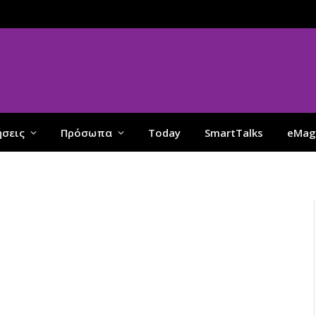
ήσεις
Πρόσωπα
Today
SmartTalks
eMag