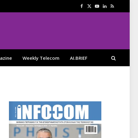
Facebook
X
YouTube
LinkedIn
RSS
(Twitter)
azine
Weekly Telecom
AI.BRIEF