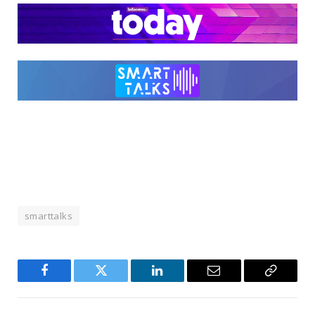
smarttalks
Facebook
Twitter
LinkedIn
Email
Copy
Link