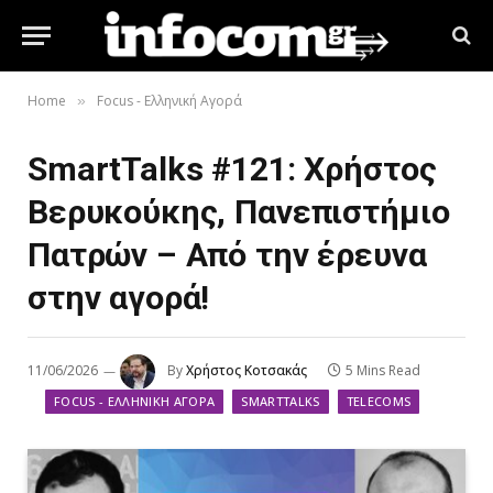
Home
Focus - Ελληνική Αγορά
»
SmartTalks #121: Χρήστος
Βερυκούκης, Πανεπιστήμιο
Πατρών – Από την έρευνα
στην αγορά!
11/06/2026
By
Χρήστος Κοτσακάς
5 Mins Read
FOCUS - ΕΛΛΗΝΙΚΉ ΑΓΟΡΆ
SMARTTALKS
TELECOMS