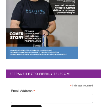
ΕΓΓΡΑΦΕΊΤΕ ΣΤΟ WEEKLY TELECOM
*
indicates required
*
Email Address