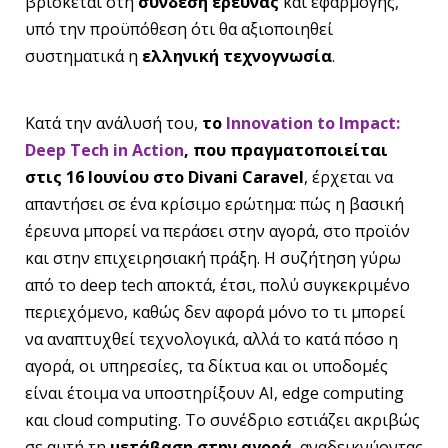
βρίσκεται στη
σύνδεση έρευνας
και εφαρμογής,
υπό την προϋπόθεση ότι θα αξιοποιηθεί
συστηματικά η
ελληνική τεχνογνωσία
.
Κατά την ανάλυσή του,
το
Innovation to Impact:
Deep Tech in Action
, που πραγματοποιείται
στις 16 Ιουνίου στο Divani Caravel
, έρχεται να
απαντήσει σε ένα κρίσιμο ερώτημα: πώς η βασική
έρευνα μπορεί να περάσει στην αγορά, στο προϊόν
και στην επιχειρησιακή πράξη. Η συζήτηση γύρω
από το deep tech αποκτά, έτσι, πολύ συγκεκριμένο
περιεχόμενο, καθώς δεν αφορά μόνο το τι μπορεί
να αναπτυχθεί τεχνολογικά, αλλά το κατά πόσο η
αγορά, οι υπηρεσίες, τα δίκτυα και οι υποδομές
είναι έτοιμα να υποστηρίξουν AI, edge computing
και cloud computing. Tο συνέδριο εστιάζει ακριβώς
σε αυτή τη
μετάβαση στην αγορά
, αναδεικνύοντας