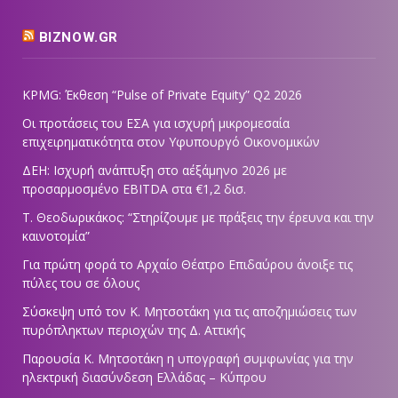
BIZNOW.GR
KPMG: Έκθεση “Pulse of Private Equity” Q2 2026
Οι προτάσεις του ΕΣΑ για ισχυρή μικρομεσαία
επιχειρηματικότητα στον Υφυπουργό Οικονομικών
ΔΕΗ: Ισχυρή ανάπτυξη στο α΄εξάμηνο 2026 με
προσαρμοσμένο EBITDA στα €1,2 δισ.
Τ. Θεοδωρικάκος: “Στηρίζουμε με πράξεις την έρευνα και την
καινοτομία”
Για πρώτη φορά το Αρχαίο Θέατρο Επιδαύρου άνοιξε τις
πύλες του σε όλους
Σύσκεψη υπό τον Κ. Μητσοτάκη για τις αποζημιώσεις των
πυρόπληκτων περιοχών της Δ. Αττικής
Παρουσία Κ. Μητσοτάκη η υπογραφή συμφωνίας για την
ηλεκτρική διασύνδεση Ελλάδας – Κύπρου