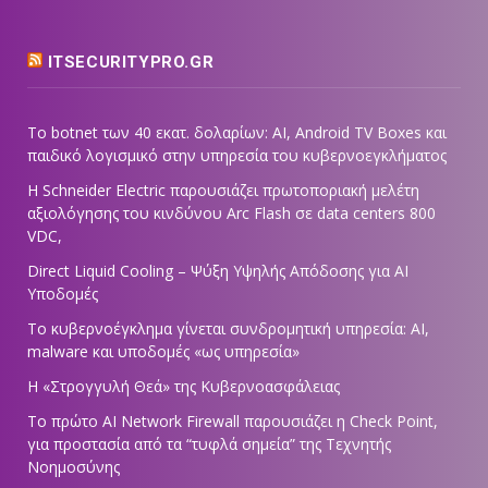
ITSECURITYPRO.GR
Το botnet των 40 εκατ. δολαρίων: AI, Android TV Boxes και
παιδικό λογισμικό στην υπηρεσία του κυβερνοεγκλήματος
Η Schneider Electric παρουσιάζει πρωτοποριακή μελέτη
αξιολόγησης του κινδύνου Arc Flash σε data centers 800
VDC,
Direct Liquid Cooling – Ψύξη Υψηλής Απόδοσης για AI
Υποδομές
Το κυβερνοέγκλημα γίνεται συνδρομητική υπηρεσία: AI,
malware και υποδομές «ως υπηρεσία»
Η «Στρογγυλή Θεά» της Κυβερνοασφάλειας
Tο πρώτο AI Network Firewall παρουσιάζει η Check Point,
για προστασία από τα “τυφλά σημεία” της Τεχνητής
Νοημοσύνης