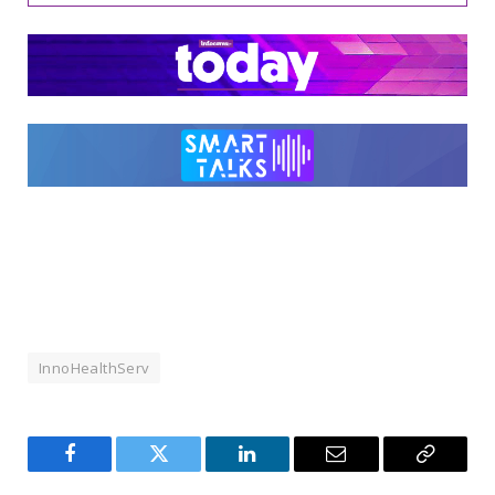
InnoHealthServ
Facebook
Twitter
LinkedIn
Email
Copy