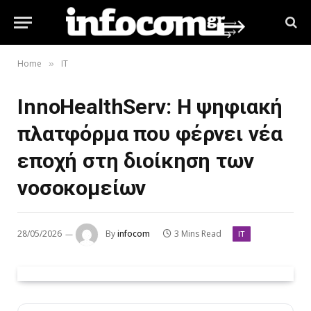
Home
IT
»
InnoHealthServ: Η ψηφιακή
πλατφόρμα που φέρνει νέα
εποχή στη διοίκηση των
νοσοκομείων
28/05/2026
By
infocom
3 Mins Read
IT