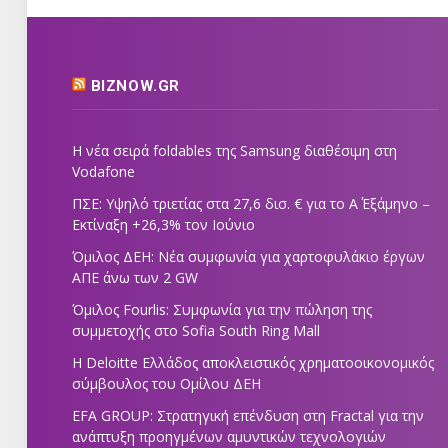
BIZNOW.GR
Η νέα σειρά foldables της Samsung διαθέσιμη στη
Vodafone
ΠΣΕ: Υψηλό τριετίας στα 27,6 δισ. € για το Α΄ Εξάμηνο –
Εκτίναξη +26,3% τον Ιούνιο
Όμιλος ΔΕΗ: Νέα συμφωνία για χαρτοφυλάκιο έργων
ΑΠΕ άνω των 2 GW
Όμιλος Fourlis: Συμφωνία για την πώληση της
συμμετοχής στο Sofia South Ring Mall
Η Deloitte Ελλάδος αποκλειστικός χρηματοοικονομικός
σύμβουλος του Ομίλου ΔΕΗ
EFA GROUP: Στρατηγική επένδυση στη Fractal για την
ανάπτυξη προηγμένων αμυντικών τεχνολογιών