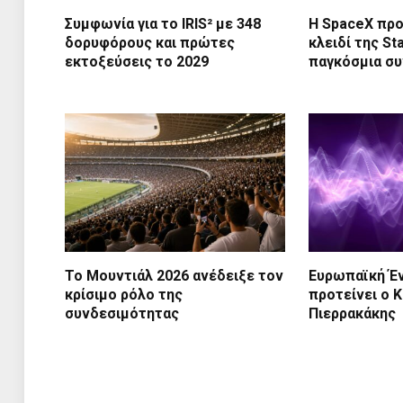
Συμφωνία για το IRIS² με 348
Η SpaceX προ
δορυφόρους και πρώτες
κλειδί της St
εκτοξεύσεις το 2029
παγκόσμια σ
Το Μουντιάλ 2026 ανέδειξε τον
Ευρωπαϊκή Έ
κρίσιμο ρόλο της
προτείνει ο 
συνδεσιμότητας
Πιερρακάκης