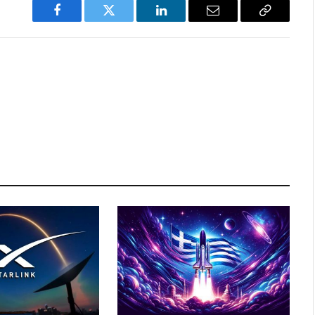
Facebook
Twitter
LinkedIn
Email
Copy
Link