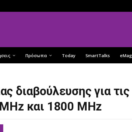
ήσεις
Πρόσωπα
Today
SmartTalks
eMag
ς διαβούλευσης για τις
 MHz και 1800 MHz
S