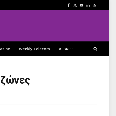
Facebook
X
YouTube
LinkedIn
RSS
(Twitter)
azine
Weekly Telecom
AI.BRIEF
 ζώνες