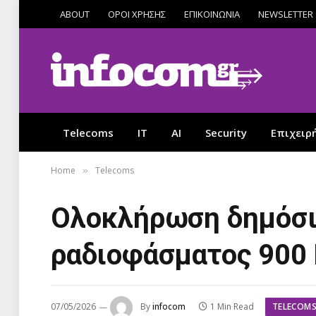
ABOUT
ΟΡΟΙ ΧΡΗΣΗΣ
ΕΠΙΚΟΙΝΩΝΙΑ
NEWSLETTER
Telecoms
IT
AI
Security
Επιχειρ
Home
Telecoms
»
Ολοκλήρωση δημόσια
ραδιοφάσματος 900
TELECOM
07/05/2026
By
infocom
1 Min Read