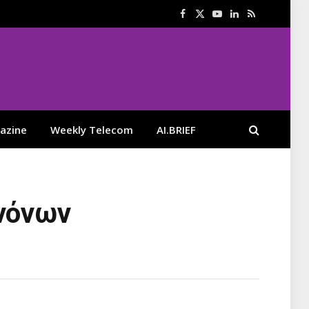
Facebook
X
YouTube
LinkedIn
RSS
(Twitter)
azine
Weekly Telecom
AI.BRIEF
ανόνων