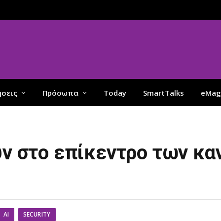
ήσεις
Πρόσωπα
Today
SmartTalks
eMag
υν στο επίκεντρο των κ
AI
SECURITY