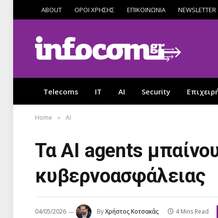
ABOUT
ΟΡΟΙ ΧΡΗΣΗΣ
ΕΠΙΚΟΙΝΩΝΙΑ
NEWSLETTER
Telecoms
IT
AI
Security
Επιχειρ
Home
AI
»
Τα AI agents μπαίνο
κυβερνοασφάλειας
04/05/2026
By
Χρήστος Κοτσακάς
4 Mins Read