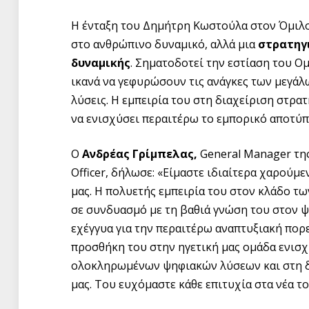
Η ένταξη του Δημήτρη Κωστούλα στον Όμιλ
στο ανθρώπινο δυναμικό, αλλά μια
στρατηγι
δυναμικής
. Σηματοδοτεί την εστίαση του Ο
ικανά να γεφυρώσουν τις ανάγκες των μεγά
λύσεις. Η εμπειρία του στη διαχείριση στρα
να ενισχύσει περαιτέρω το εμπορικό αποτύπ
Ο
Ανδρέας
Γρίμπελας
,
General Manager της
Officer, δήλωσε: «Είμαστε ιδιαίτερα χαρού
μας. Η πολυετής εμπειρία του στον κλάδο τ
σε συνδυασμό με τη βαθιά γνώση του στον 
εχέγγυα για την περαιτέρω αναπτυξιακή πορεί
προσθήκη του στην ηγετική μας ομάδα ενισ
ολοκληρωμένων ψηφιακών λύσεων και στη δη
μας. Του ευχόμαστε κάθε επιτυχία στα νέα τ