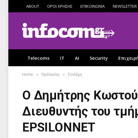
ABOUT
ΟΡΟΙ ΧΡΗΣΗΣ
ΕΠΙΚΟΙΝΩΝΙΑ
NEWSLETTER
Telecoms
IT
AI
Security
Επιχειρ
Home
Πρόσωπα
Στελέχη
»
»
Ο Δημήτρης Κωστού
Διευθυντής του τμήμα
EPSILONNET