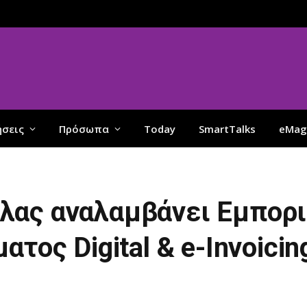
ήσεις
Πρόσωπα
Today
SmartTalks
eMag
λας αναλαμβάνει Εμπορ
τος Digital & e-Invoici