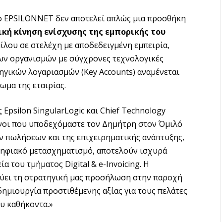
ο EPSILONNET δεν αποτελεί απλώς μια προσθήκη
κή κίνηση ενίσχυσης της εμπορικής του
μίλου σε στελέχη με αποδεδειγμένη εμπειρία,
λων οργανισμών με σύγχρονες τεχνολογικές
τηγικών λογαριασμών (Key Accounts) αναμένεται
ωμα της εταιρίας.
 Epsilon SingularLogic και Chief Technology
μενοι που υποδεχόμαστε τον Δημήτρη στον Όμιλό
ων πωλήσεων και της επιχειρηματικής ανάπτυξης,
ψηφιακό μετασχηματισμό, αποτελούν ισχυρά
α του τμήματος Digital & e-Invoicing. Η
χύει τη στρατηγική μας προσήλωση στην παροχή
μιουργία προστιθέμενης αξίας για τους πελάτες
ου καθήκοντα.»