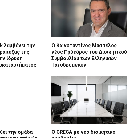
nk λαμβάνει την
Ο Κωνσταντίνος Μασσέλος
Τράπεζας της
νέος Πρόεδρος του Διοικητικού
την ίδρυση
Συμβουλίου των Ελληνικών
ποκαταστήματος
Ταχυδρομείων
χύει την ομάδα
Ο GRECA με νέο διοικητικό