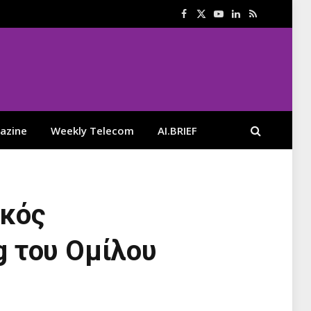
Facebook
X
YouTube
LinkedIn
RSS
(Twitter)
azine
Weekly Telecom
AI.BRIEF
ικός
ng του Ομίλου