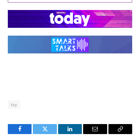
ktp
Facebook
Twitter
LinkedIn
Email
Copy