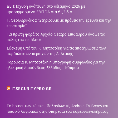
ΔΕΗ: Ισχυρή ανάπτυξη στο α΄εξάμηνο 2026 με
προσαρμοσμένο EBITDA στα €1,2 δισ.
Τ. Θεοδωρικάκος: “Στηρίζουμε με πράξεις την έρευνα και την
καινοτομία”
Για πρώτη φορά το Αρχαίο Θέατρο Επιδαύρου άνοιξε τις
πύλες του σε όλους
Σύσκεψη υπό τον Κ. Μητσοτάκη για τις αποζημιώσεις των
πυρόπληκτων περιοχών της Δ. Αττικής
Παρουσία Κ. Μητσοτάκη η υπογραφή συμφωνίας για την
ηλεκτρική διασύνδεση Ελλάδας – Κύπρου
ITSECURITYPRO.GR
Το botnet των 40 εκατ. δολαρίων: AI, Android TV Boxes και
παιδικό λογισμικό στην υπηρεσία του κυβερνοεγκλήματος