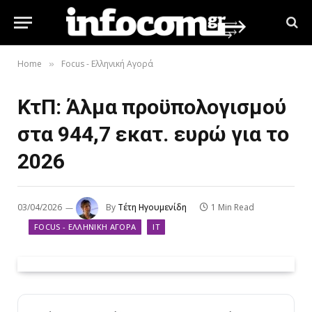
Home
Focus - Ελληνική Αγορά
»
ΚτΠ: Άλμα προϋπολογισμού
στα 944,7 εκατ. ευρώ για το
2026
03/04/2026
By
Τέτη Ηγουμενίδη
1 Min Read
FOCUS - ΕΛΛΗΝΙΚΉ ΑΓΟΡΆ
IT