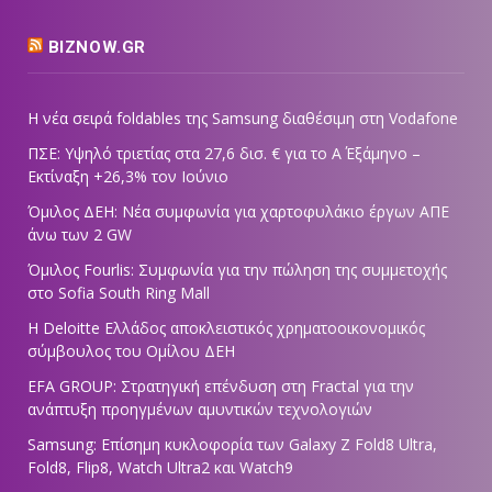
BIZNOW.GR
Η νέα σειρά foldables της Samsung διαθέσιμη στη Vodafone
ΠΣΕ: Υψηλό τριετίας στα 27,6 δισ. € για το Α΄ Εξάμηνο –
Εκτίναξη +26,3% τον Ιούνιο
Όμιλος ΔΕΗ: Νέα συμφωνία για χαρτοφυλάκιο έργων ΑΠΕ
άνω των 2 GW
Όμιλος Fourlis: Συμφωνία για την πώληση της συμμετοχής
στο Sofia South Ring Mall
Η Deloitte Ελλάδος αποκλειστικός χρηματοοικονομικός
σύμβουλος του Ομίλου ΔΕΗ
EFA GROUP: Στρατηγική επένδυση στη Fractal για την
ανάπτυξη προηγμένων αμυντικών τεχνολογιών
Samsung: Επίσημη κυκλοφορία των Galaxy Z Fold8 Ultra,
Fold8, Flip8, Watch Ultra2 και Watch9