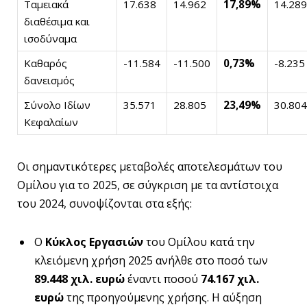
Ταμειακά
17.638
14.962
17,89%
14.289
διαθέσιμα και
ισοδύναμα
Καθαρός
-11.584
-11.500
0,73%
-8.235
δανεισμός
Σύνολο Ιδίων
35.571
28.805
23,49%
30.804
Κεφαλαίων
Οι σημαντικότερες μεταβολές αποτελεσμάτων του
Ομίλου για το 2025, σε σύγκριση με τα αντίστοιχα
του 2024, συνοψίζονται στα εξής:
Ο
Κύκλος Εργασιών
του Ομίλου κατά την
κλειόμενη χρήση 2025 ανήλθε στο ποσό των
89.448 χιλ. ευρώ
έναντι ποσού
74.167 χιλ.
ευρώ
της προηγούμενης χρήσης. Η αύξηση