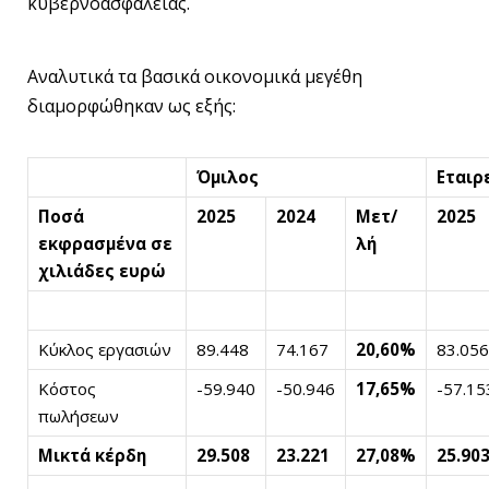
κυβερνοασφάλειας.
Αναλυτικά τα βασικά οικονομικά μεγέθη
διαμορφώθηκαν ως εξής:
Όμιλος
Εταιρ
Ποσά
2025
2024
Μετ/
2025
εκφρασμένα σε
λή
χιλιάδες ευρώ
Κύκλος εργασιών
89.448
74.167
20,60%
83.056
Κόστος
-59.940
-50.946
17,65%
-57.15
πωλήσεων
Μικτά κέρδη
29.508
23.221
27,08%
25.90