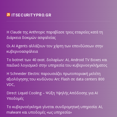
ITSECURITYPRO.GR
Η Claude της Anthropic παραβίασε τρεις εταιρείες κατά τη
διάρκεια δοκιμών ασφαλείας
Οι AI Agents αλλάζουν τον χάρτη των επενδύσεων στην
κυβερνοασφάλεια
Το botnet των 40 εκατ. δολαρίων: AI, Android TV Boxes και
παιδικό λογισμικό στην υπηρεσία του κυβερνοεγκλήματος
Η Schneider Electric παρουσιάζει πρωτοποριακή μελέτη
αξιολόγησης του κινδύνου Arc Flash σε data centers 800
VDC,
Direct Liquid Cooling – Ψύξη Υψηλής Απόδοσης για AI
Υποδομές
Το κυβερνοέγκλημα γίνεται συνδρομητική υπηρεσία: AI,
malware και υποδομές «ως υπηρεσία»