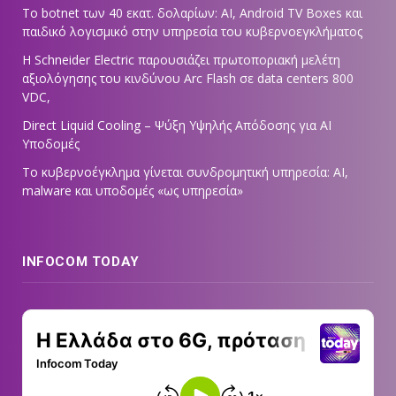
Το botnet των 40 εκατ. δολαρίων: AI, Android TV Boxes και
παιδικό λογισμικό στην υπηρεσία του κυβερνοεγκλήματος
Η Schneider Electric παρουσιάζει πρωτοποριακή μελέτη
αξιολόγησης του κινδύνου Arc Flash σε data centers 800
VDC,
Direct Liquid Cooling – Ψύξη Υψηλής Απόδοσης για AI
Υποδομές
Το κυβερνοέγκλημα γίνεται συνδρομητική υπηρεσία: AI,
malware και υποδομές «ως υπηρεσία»
INFOCOM TODAY