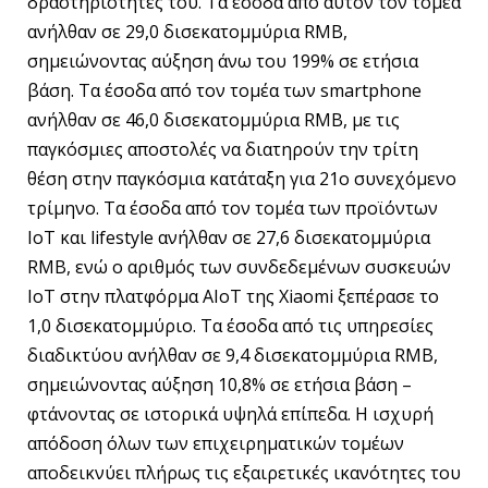
δραστηριότητές του. Τα έσοδα από αυτόν τον τομέα
ανήλθαν σε 29,0 δισεκατομμύρια RMB,
σημειώνοντας αύξηση άνω του 199% σε ετήσια
βάση. Τα έσοδα από τον τομέα των smartphone
ανήλθαν σε 46,0 δισεκατομμύρια RMB, με τις
παγκόσμιες αποστολές να διατηρούν την τρίτη
θέση στην παγκόσμια κατάταξη για 21ο συνεχόμενο
τρίμηνο. Τα έσοδα από τον τομέα των προϊόντων
IoT και lifestyle ανήλθαν σε 27,6 δισεκατομμύρια
RMB, ενώ ο αριθμός των συνδεδεμένων συσκευών
IoT στην πλατφόρμα AIoT της Xiaomi ξεπέρασε το
1,0 δισεκατομμύριο. Τα έσοδα από τις υπηρεσίες
διαδικτύου ανήλθαν σε 9,4 δισεκατομμύρια RMB,
σημειώνοντας αύξηση 10,8% σε ετήσια βάση –
φτάνοντας σε ιστορικά υψηλά επίπεδα. Η ισχυρή
απόδοση όλων των επιχειρηματικών τομέων
αποδεικνύει πλήρως τις εξαιρετικές ικανότητες του