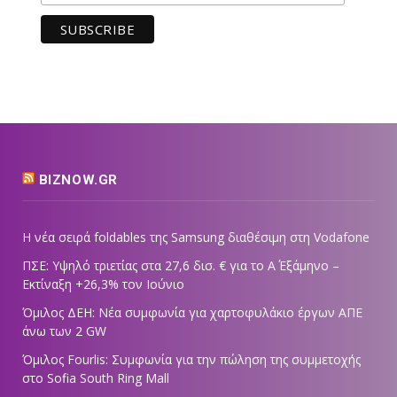
BIZNOW.GR
Η νέα σειρά foldables της Samsung διαθέσιμη στη Vodafone
ΠΣΕ: Υψηλό τριετίας στα 27,6 δισ. € για το Α΄ Εξάμηνο –
Εκτίναξη +26,3% τον Ιούνιο
Όμιλος ΔΕΗ: Νέα συμφωνία για χαρτοφυλάκιο έργων ΑΠΕ
άνω των 2 GW
Όμιλος Fourlis: Συμφωνία για την πώληση της συμμετοχής
στο Sofia South Ring Mall