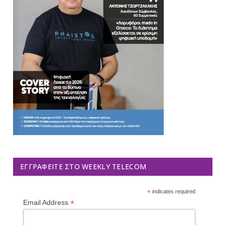
ΕΓΓΡΑΦΕΊΤΕ ΣΤΟ WEEKLY TELECOM
*
indicates required
*
Email Address