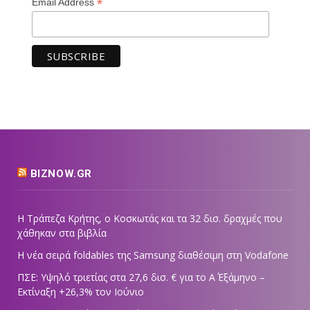
*
Email Address
BIZNOW.GR
Η Τράπεζα Κρήτης, ο Κοσκωτάς και τα 32 δισ. δραχμές που
χάθηκαν στα βιβλία
Η νέα σειρά foldables της Samsung διαθέσιμη στη Vodafone
ΠΣΕ: Υψηλό τριετίας στα 27,6 δισ. € για το Α΄ Εξάμηνο –
Εκτίναξη +26,3% τον Ιούνιο