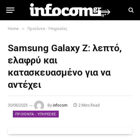
Home
Προϊόντα - Υπηρεσίες
»
Samsung Galaxy Z: λεπτό,
ελαφρύ και
κατασκευασμένο για να
αντέχει
30/06/2025
By
infocom
2 Mins Read
ΠΡΟΪΌΝΤΑ - ΥΠΗΡΕΣΊΕΣ