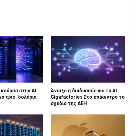
 κούρσα στην AI
Άνοιξε η διαδικασία για τα AI
α τρισ. δολάρια
Gigafactories Στο επίκεντρο το
σχέδιο της ΔΕΗ