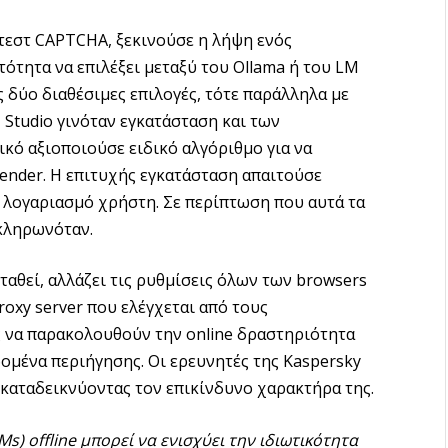
 τεστ CAPTCHA, ξεκινούσε η λήψη ενός
τότητα να επιλέξει μεταξύ του Ollama ή του LM
ς δύο διαθέσιμες επιλογές, τότε παράλληλα με
M Studio γινόταν εγκατάσταση και των
κό αξιοποιούσε ειδικό αλγόριθμο για να
ender. Η επιτυχής εγκατάσταση απαιτούσε
ν λογαριασμό χρήστη. Σε περίπτωση που αυτά τα
οκληρωνόταν.
αθεί, αλλάζει τις ρυθμίσεις όλων των browsers
roxy server που ελέγχεται από τους
ς να παρακολουθούν την online δραστηριότητα
ομένα περιήγησης. Οι ερευνητές της Kaspersky
καταδεικνύοντας τον επικίνδυνο χαρακτήρα της.
LMs)
offline
μπορεί να ενισχύει την ιδιωτικότητα