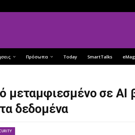
ήσεις
Πρόσωπα
Today
SmartTalks
eMag
ό μεταμφιεσμένο σε AI 
τα δεδομένα
CURITY