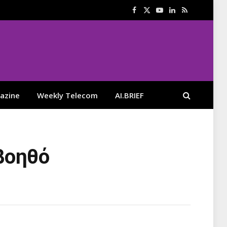
Facebook
X
YouTube
LinkedIn
RSS
(Twitter)
azine
Weekly Telecom
AI.BRIEF
βοηθό