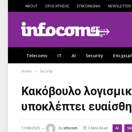
ABOUT
ΟΡΟΙ ΧΡΗΣΗΣ
ΕΠΙΚΟΙΝΩΝΙΑ
NEWSLETTER
Telecoms
IT
AI
Security
Επιχειρ
Home
Security
»
Κακόβουλο λογισμικ
υποκλέπτει ευαίσθη
AI
SE
17/06/2025
By
infocom
3 Mins Read