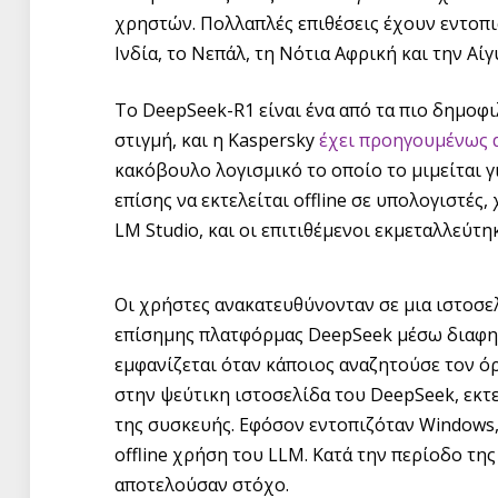
χρηστών. Πολλαπλές επιθέσεις έχουν εντοπισ
Ινδία, το Νεπάλ, τη Νότια Αφρική και την Αίγ
Το DeepSeek-R1 είναι ένα από τα πιο δημοφ
στιγμή, και η Kaspersky
έχει προηγουμένως α
κακόβουλο λογισμικό το οποίο το μιμείται 
επίσης να εκτελείται offline σε υπολογιστές
LM Studio, και οι επιτιθέμενοι εκμεταλλεύτη
Οι χρήστες ανακατευθύνονταν σε μια ιστοσε
επίσημης πλατφόρμας DeepSeek μέσω διαφημ
εμφανίζεται όταν κάποιος αναζητούσε τον όρ
στην ψεύτικη ιστοσελίδα του DeepSeek, εκτ
της συσκευής. Εφόσον εντοπιζόταν Windows,
offline χρήση του LLM. Κατά την περίοδο τη
αποτελούσαν στόχο.