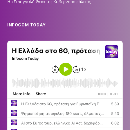
Η «Στρογγυλή Θεά» της Κυβερνοασφάλειας
INFOCOM TODAY