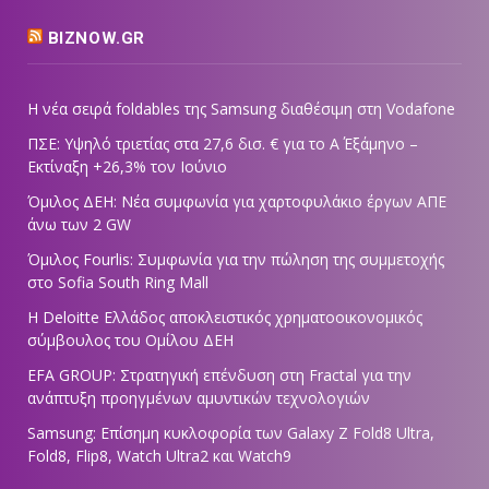
BIZNOW.GR
Η νέα σειρά foldables της Samsung διαθέσιμη στη Vodafone
ΠΣΕ: Υψηλό τριετίας στα 27,6 δισ. € για το Α΄ Εξάμηνο –
Εκτίναξη +26,3% τον Ιούνιο
Όμιλος ΔΕΗ: Νέα συμφωνία για χαρτοφυλάκιο έργων ΑΠΕ
άνω των 2 GW
Όμιλος Fourlis: Συμφωνία για την πώληση της συμμετοχής
στο Sofia South Ring Mall
Η Deloitte Ελλάδος αποκλειστικός χρηματοοικονομικός
σύμβουλος του Ομίλου ΔΕΗ
EFA GROUP: Στρατηγική επένδυση στη Fractal για την
ανάπτυξη προηγμένων αμυντικών τεχνολογιών
Samsung: Επίσημη κυκλοφορία των Galaxy Z Fold8 Ultra,
Fold8, Flip8, Watch Ultra2 και Watch9