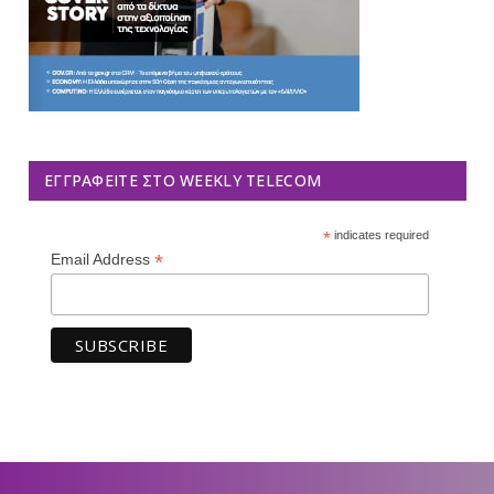
ΕΓΓΡΑΦΕΊΤΕ ΣΤΟ WEEKLY TELECOM
*
indicates required
*
Email Address