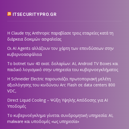
ITSECURITYPRO.GR
Η Claude της Anthropic παραβίασε τρεις εταιρείες κατά τη
διάρκεια δοκιμών ασφαλείας
Οι AI Agents αλλάζουν τον χάρτη των επενδύσεων στην
κυβερνοασφάλεια
Το botnet των 40 εκατ. δολαρίων: AI, Android TV Boxes και
παιδικό λογισμικό στην υπηρεσία του κυβερνοεγκλήματος
Η Schneider Electric παρουσιάζει πρωτοποριακή μελέτη
αξιολόγησης του κινδύνου Arc Flash σε data centers 800
VDC,
Direct Liquid Cooling – Ψύξη Υψηλής Απόδοσης για AI
Υποδομές
Το κυβερνοέγκλημα γίνεται συνδρομητική υπηρεσία: AI,
malware και υποδομές «ως υπηρεσία»