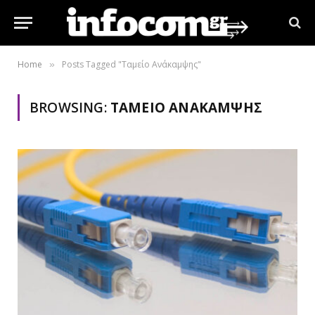
Home
Posts Tagged "Ταμείο Ανάκαμψης"
»
BROWSING:
ΤΑΜΕΊΟ ΑΝΆΚΑΜΨΗΣ