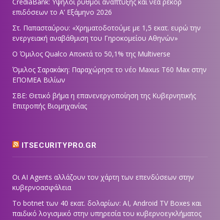
CrediaBank: Υψηλοί ρυθμοί ανάπτυξης και νέα ρεκόρ
επιδόσεων το Α’ Εξάμηνο 2026
Στ. Παπασταύρου: «Χρηματοδοτούμε με 1,5 εκατ. ευρώ την
ενεργειακή αναβάθμιση του Γηροκομείου Αθηνών»
Ο Όμιλος Qualco Αποκτά το 50,1% της Multiverse
Όμιλος Σαρακάκη: Παραχώρησε το νέο Maxus T60 Max στην
ΕΠΟΜΕΑ Βιλίων
ΣΒΕ: Θετικό βήμα η επανενεργοποίηση της Κυβερνητικής
Επιτροπής Βιομηχανίας
ITSECURITYPRO.GR
Οι AI Agents αλλάζουν τον χάρτη των επενδύσεων στην
κυβερνοασφάλεια
Το botnet των 40 εκατ. δολαρίων: AI, Android TV Boxes και
παιδικό λογισμικό στην υπηρεσία του κυβερνοεγκλήματος