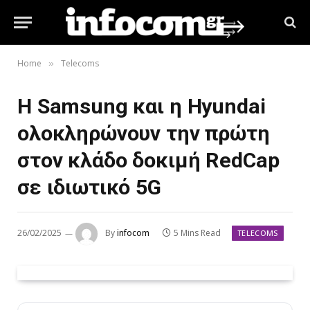
Home
Telecoms
»
Η Samsung και η Hyundai
ολοκληρώνουν την πρώτη
στον κλάδο δοκιμή RedCap
σε ιδιωτικό 5G
26/02/2025
By
infocom
5 Mins Read
TELECOMS