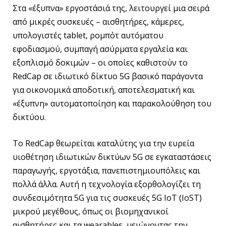
Στα «έξυπνα» εργοστάσιά της, λειτουργεί μια σειρά
από μικρές συσκευές – αισθητήρες, κάμερες,
υπολογιστές tablet, ρομπότ αυτόματου
εφοδιασμού, συμπαγή ασύρματα εργαλεία και
εξοπλισμό δοκιμών – οι οποίες καθιστούν το
RedCap σε ιδιωτικό δίκτυο 5G βασικό παράγοντα
για οικονομικά αποδοτική, αποτελεσματική και
«έξυπνη» αυτοματοποίηση και παρακολούθηση του
δικτύου.
Το RedCap θεωρείται καταλύτης για την ευρεία
υιοθέτηση ιδιωτικών δικτύων 5G σε εγκαταστάσεις
παραγωγής, εργοτάξια, πανεπιστημιουπόλεις και
πολλά άλλα. Αυτή η τεχνολογία εξορθολογίζει τη
συνδεσιμότητα 5G για τις συσκευές 5G IoT (IoST)
μικρού μεγέθους, όπως οι βιομηχανικοί
αισθητήρες και τα wearables, μειώνοντας την