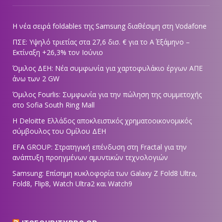
Η νέα σειρά foldables της Samsung διαθέσιμη στη Vodafone
ΠΣΕ: Υψηλό τριετίας στα 27,6 δισ. € για το Α΄ Εξάμηνο –
Εκτίναξη +26,3% τον Ιούνιο
Όμιλος ΔΕΗ: Νέα συμφωνία για χαρτοφυλάκιο έργων ΑΠΕ
άνω των 2 GW
Όμιλος Fourlis: Συμφωνία για την πώληση της συμμετοχής
στο Sofia South Ring Mall
Η Deloitte Ελλάδος αποκλειστικός χρηματοοικονομικός
σύμβουλος του Ομίλου ΔΕΗ
EFA GROUP: Στρατηγική επένδυση στη Fractal για την
ανάπτυξη προηγμένων αμυντικών τεχνολογιών
Samsung: Επίσημη κυκλοφορία των Galaxy Z Fold8 Ultra,
Fold8, Flip8, Watch Ultra2 και Watch9