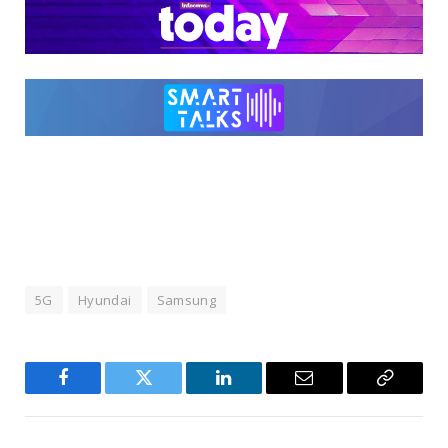
5G
Hyundai
Samsung
Facebook
Twitter
LinkedIn
Email
Copy
Link