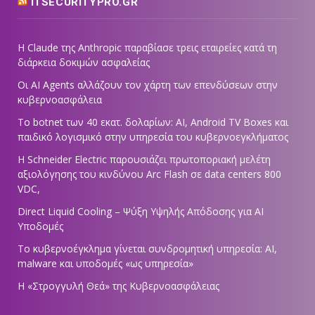
ITSECURITYPRO.GR
Η Claude της Anthropic παραβίασε τρεις εταιρείες κατά τη
διάρκεια δοκιμών ασφαλείας
Οι AI Agents αλλάζουν τον χάρτη των επενδύσεων στην
κυβερνοασφάλεια
Το botnet των 40 εκατ. δολαρίων: AI, Android TV Boxes και
παιδικό λογισμικό στην υπηρεσία του κυβερνοεγκλήματος
Η Schneider Electric παρουσιάζει πρωτοποριακή μελέτη
αξιολόγησης του κινδύνου Arc Flash σε data centers 800
VDC,
Direct Liquid Cooling – Ψύξη Υψηλής Απόδοσης για AI
Υποδομές
Το κυβερνοέγκλημα γίνεται συνδρομητική υπηρεσία: AI,
malware και υποδομές «ως υπηρεσία»
Η «Στρογγυλή Θεά» της Κυβερνοασφάλειας