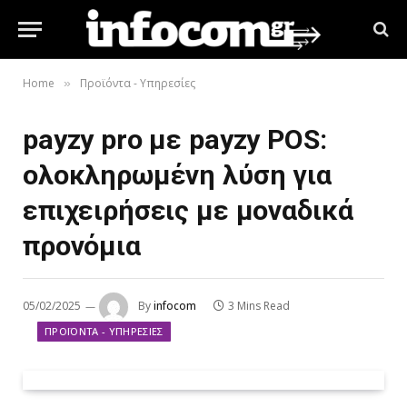
Home
Προϊόντα - Υπηρεσίες
»
payzy pro με payzy POS:
ολοκληρωμένη λύση για
επιχειρήσεις με μοναδικά
προνόμια
05/02/2025
By
infocom
3 Mins Read
ΠΡΟΪΌΝΤΑ - ΥΠΗΡΕΣΊΕΣ