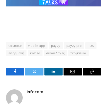
Cosmote
mobile app
payzy
payzy pro
POS
εφαρμογή
κινητό
συναλλαγες
τερματικο
Facebook
Twitter
LinkedIn
Email
Copy
Link
infocom