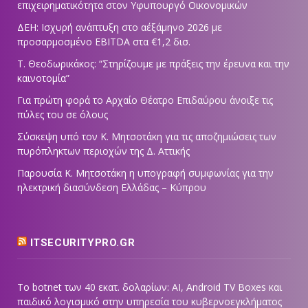
επιχειρηματικότητα στον Υφυπουργό Οικονομικών
ΔΕΗ: Ισχυρή ανάπτυξη στο α΄εξάμηνο 2026 με
προσαρμοσμένο EBITDA στα €1,2 δισ.
Τ. Θεοδωρικάκος: “Στηρίζουμε με πράξεις την έρευνα και την
καινοτομία”
Για πρώτη φορά το Αρχαίο Θέατρο Επιδαύρου άνοιξε τις
πύλες του σε όλους
Σύσκεψη υπό τον Κ. Μητσοτάκη για τις αποζημιώσεις των
πυρόπληκτων περιοχών της Δ. Αττικής
Παρουσία Κ. Μητσοτάκη η υπογραφή συμφωνίας για την
ηλεκτρική διασύνδεση Ελλάδας – Κύπρου
ITSECURITYPRO.GR
Το botnet των 40 εκατ. δολαρίων: AI, Android TV Boxes και
παιδικό λογισμικό στην υπηρεσία του κυβερνοεγκλήματος