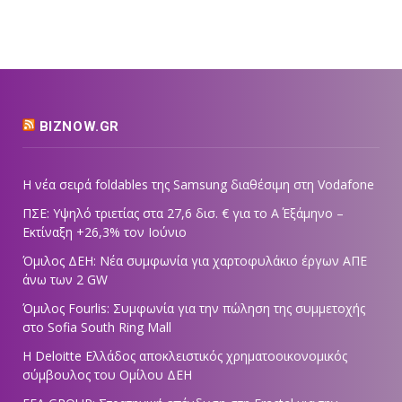
BIZNOW.GR
Η νέα σειρά foldables της Samsung διαθέσιμη στη Vodafone
ΠΣΕ: Υψηλό τριετίας στα 27,6 δισ. € για το Α΄ Εξάμηνο –
Εκτίναξη +26,3% τον Ιούνιο
Όμιλος ΔΕΗ: Νέα συμφωνία για χαρτοφυλάκιο έργων ΑΠΕ
άνω των 2 GW
Όμιλος Fourlis: Συμφωνία για την πώληση της συμμετοχής
στο Sofia South Ring Mall
Η Deloitte Ελλάδος αποκλειστικός χρηματοοικονομικός
σύμβουλος του Ομίλου ΔΕΗ