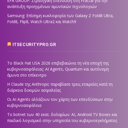
EFA GROUP: Στρατηγική επένδυση στη Fractal για την
ανάπτυξη προηγμένων αμυντικών τεχνολογιών
Samsung: Επίσημη κυκλοφορία των Galaxy Z Fold8 Ultra,
Fold8, Flip8, Watch Ultra2 και Watch9
ITSECURITYPRO.GR
Το Black Hat USA 2026 επιβεβαιώνει τη νέα εποχή της
κυβερνοασφάλειας: AI Agents, Quantum και αυτόνομη
άμυνα στο επίκεντρο
Η Claude της Anthropic παραβίασε τρεις εταιρείες κατά τη
διάρκεια δοκιμών ασφαλείας
Οι AI Agents αλλάζουν τον χάρτη των επενδύσεων στην
κυβερνοασφάλεια
Το botnet των 40 εκατ. δολαρίων: AI, Android TV Boxes και
παιδικό λογισμικό στην υπηρεσία του κυβερνοεγκλήματος