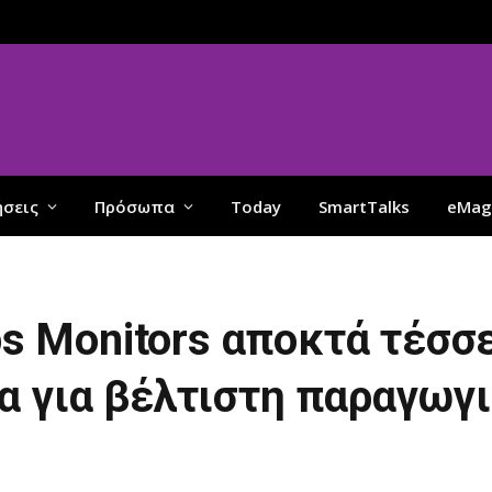
ήσεις
Πρόσωπα
Today
SmartTalks
eMag
ips Monitors αποκτά τέσσ
α για βέλτιστη παραγωγι