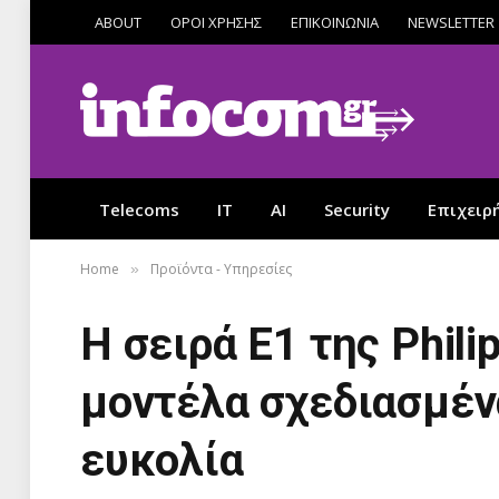
ABOUT
ΟΡΟΙ ΧΡΗΣΗΣ
ΕΠΙΚΟΙΝΩΝΙΑ
NEWSLETTER
Telecoms
IT
AI
Security
Επιχειρ
Home
Προϊόντα - Υπηρεσίες
»
Η σειρά E1 της Phil
μοντέλα σχεδιασμέν
ευκολία