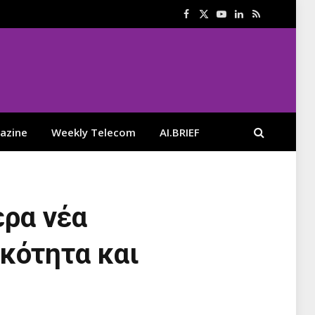
Facebook
X
YouTube
LinkedIn
RSS
(Twitter)
azine
Weekly Telecom
AI.BRIEF
ερα νέα
κότητα και