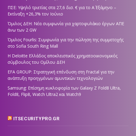
ΠΣΕ: Υψηλό τριετίας στα 27,6 δισ. € για το Α΄ Εξάμηνο –
Εκτίναξη +26,3% τον Ιούνιο
Όμιλος ΔΕΗ: Νέα συμφωνία για χαρτοφυλάκιο έργων ΑΠΕ
άνω των 2 GW
Όμιλος Fourlis: Συμφωνία για την πώληση της συμμετοχής
στο Sofia South Ring Mall
Η Deloitte Ελλάδος αποκλειστικός χρηματοοικονομικός
σύμβουλος του Ομίλου ΔΕΗ
EFA GROUP: Στρατηγική επένδυση στη Fractal για την
ανάπτυξη προηγμένων αμυντικών τεχνολογιών
Samsung: Επίσημη κυκλοφορία των Galaxy Z Fold8 Ultra,
Fold8, Flip8, Watch Ultra2 και Watch9
ITSECURITYPRO.GR