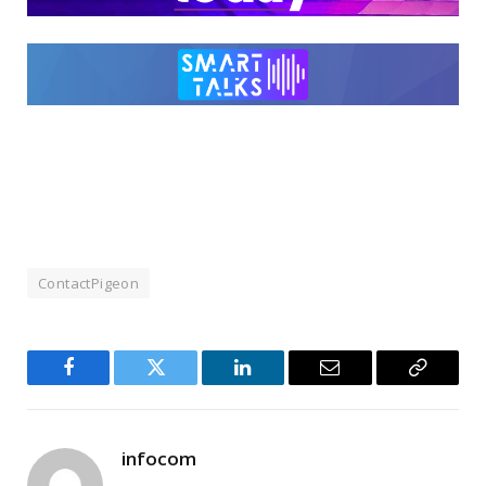
ContactPigeon
Facebook
Twitter
LinkedIn
Email
Copy
Link
infocom