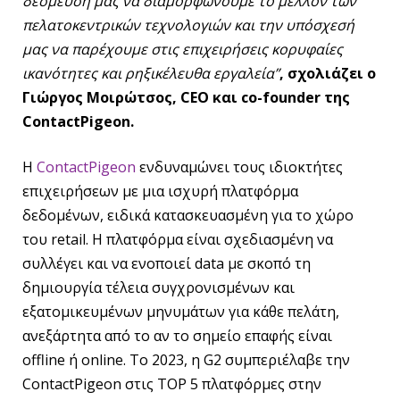
δέσμευσή μας να διαμορφώνουμε το μέλλον των
πελατοκεντρικών τεχνολογιών και την υπόσχεσή
μας να παρέχουμε στις επιχειρήσεις κορυφαίες
ικανότητες και ρηξικέλευθα εργαλεία”
, σχολιάζει ο
Γιώργος Μo
ιρώτσος, CEO
και co
-founder
της
ContactPigeon
.
Η
ContactPigeon
ενδυναμώνει τους ιδιοκτήτες
επιχειρήσεων με μια ισχυρή πλατφόρμα
δεδομένων, ειδικά κατασκευασμένη για το χώρο
του retail. Η πλατφόρμα είναι σχεδιασμένη να
συλλέγει και να ενοποιεί data με σκοπό τη
δημιουργία τέλεια συγχρονισμένων και
εξατομικευμένων μηνυμάτων για κάθε πελάτη,
ανεξάρτητα από το αν το σημείο επαφής είναι
offline ή online. Το 2023, η G2 συμπεριέλαβε την
ContactPigeon στις TOP 5 πλατφόρμες στην