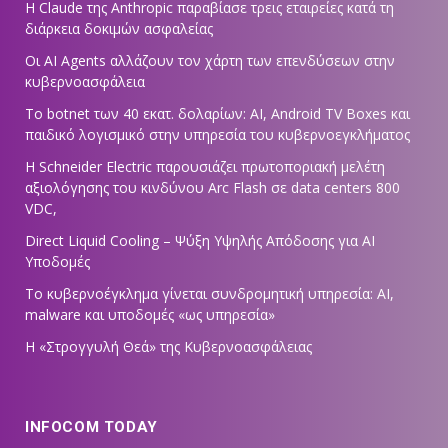
Η Claude της Anthropic παραβίασε τρεις εταιρείες κατά τη
διάρκεια δοκιμών ασφαλείας
Οι AI Agents αλλάζουν τον χάρτη των επενδύσεων στην
κυβερνοασφάλεια
Το botnet των 40 εκατ. δολαρίων: AI, Android TV Boxes και
παιδικό λογισμικό στην υπηρεσία του κυβερνοεγκλήματος
Η Schneider Electric παρουσιάζει πρωτοποριακή μελέτη
αξιολόγησης του κινδύνου Arc Flash σε data centers 800
VDC,
Direct Liquid Cooling – Ψύξη Υψηλής Απόδοσης για AI
Υποδομές
Το κυβερνοέγκλημα γίνεται συνδρομητική υπηρεσία: AI,
malware και υποδομές «ως υπηρεσία»
Η «Στρογγυλή Θεά» της Κυβερνοασφάλειας
INFOCOM TODAY